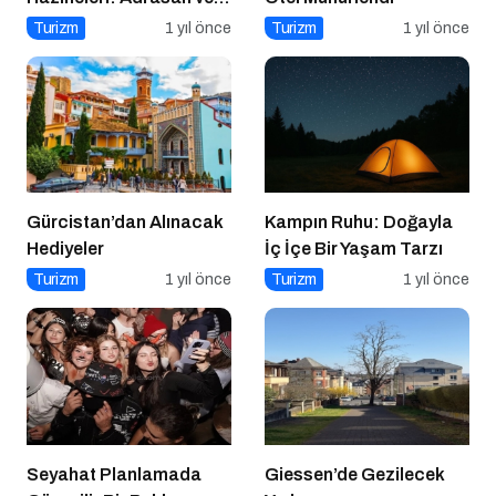
Çevresi
Turizm
1 yıl önce
Turizm
1 yıl önce
Gürcistan’dan Alınacak
Kampın Ruhu: Doğayla
Hediyeler
İç İçe Bir Yaşam Tarzı
Turizm
1 yıl önce
Turizm
1 yıl önce
Seyahat Planlamada
Giessen’de Gezilecek