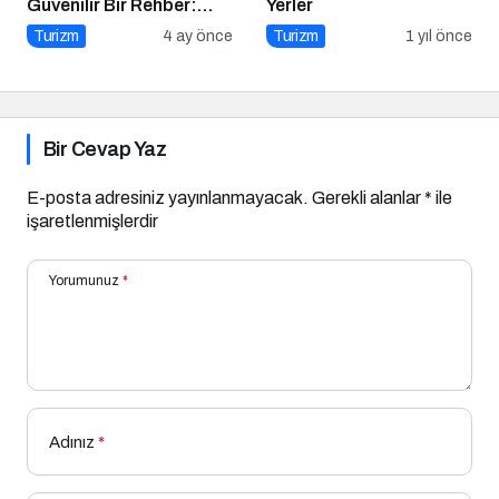
Güvenilir Bir Rehber:
Yerler
Tripcoholic
Turizm
4 ay önce
Turizm
1 yıl önce
Bir Cevap Yaz
E-posta adresiniz yayınlanmayacak.
Gerekli alanlar
*
ile
işaretlenmişlerdir
Yorumunuz
*
Adınız
*