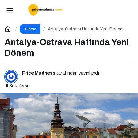
Bayram Hareketliliği Avrupa Hayallerini
Tetikledi
Paylaş
Yorum Yap
Antalya-Ostrava Hattında Yeni Dönem
Turizm
Antalya-Ostrava Hattında Yeni
Dönem
Price Madness
tarafından yayınlandı
3dk, 44sn