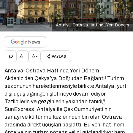
Antalya-Ostrava Hattında Yeni Dönem
+
-
PAYLAŞ
Antalya-Ostrava Hattında Yeni Dönem:
Akdeniz’den Çekya’ya Doğrudan Bağlantı! Turizm
sezonunun hareketlenmesiyle birlikte Antalya, yurt
dışı uçuş ağını genişletmeye devam ediyor.
Tatilcilerin ve gezginlerin yakından tanıdığı
SunExpress, Antalya ile Çek Cumhuriyeti’nin
sanayi ve kültür merkezlerinden biri olan Ostrava
arasında direkt uçuşları başlattı. Bu yeni hat, hem
Antalya’nın turizm potansiyelini güçlendiriyor hem