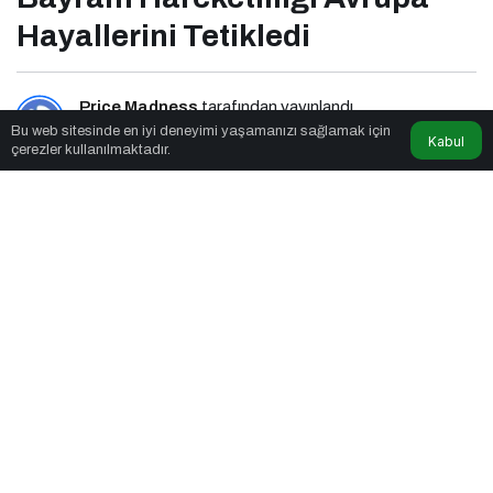
Hayallerini Tetikledi
Price Madness
tarafından yayınlandı
Bu web sitesinde en iyi deneyimi yaşamanızı sağlamak için
Kabul
çerezler kullanılmaktadır.
3dk, 48sn
Bayram Hareketliliği Avrupa Hayallerini Tetikledi