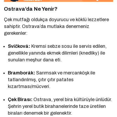
Ostrava’da Ne Yenir?
Çek mutfağı oldukça doyurucu ve köklü lezzetlere
sahiptir. Ostrava’da mutlaka denemeniz
gerekenler:
Svíčková:
Kremsi sebze sosu ile servis edilen,
genellikle yanında ekmek dilimleri (knedlíky) ile
sunulan meşhur dana eti.
Bramborák:
Sarımsak ve mercanköşk ile
tatlandırılmış, çıtır çıtır patates
kızartması/mücveri.
Çek Birası:
Ostrava, yerel bira kültürüyle ünlüdür.
Şehrin yerel butik birahanelerinde taze üretilen
biraları denemek bir gelenektir.