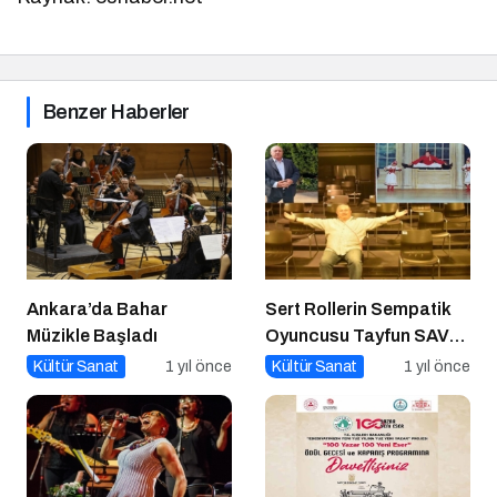
Benzer Haberler
Ankara’da Bahar
Sert Rollerin Sempatik
Müzikle Başladı
Oyuncusu Tayfun SAV
ile Söyleşi
Kültür Sanat
1 yıl önce
Kültür Sanat
1 yıl önce