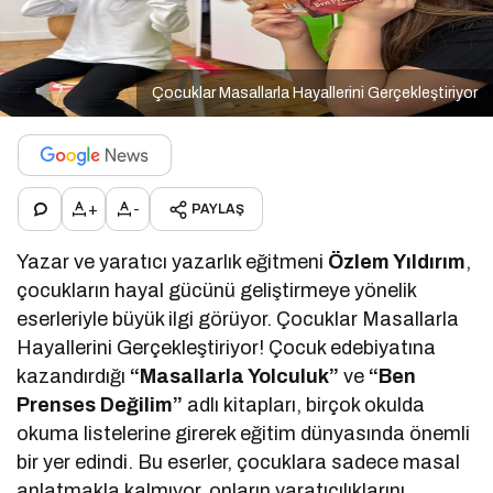
Çocuklar Masallarla Hayallerini Gerçekleştiriyor
+
-
PAYLAŞ
Yazar ve yaratıcı yazarlık eğitmeni
Özlem Yıldırım
,
çocukların hayal gücünü geliştirmeye yönelik
eserleriyle büyük ilgi görüyor. Çocuklar Masallarla
Hayallerini Gerçekleştiriyor! Çocuk edebiyatına
kazandırdığı
“Masallarla Yolculuk”
ve
“Ben
Prenses Değilim”
adlı kitapları, birçok okulda
okuma listelerine girerek eğitim dünyasında önemli
bir yer edindi. Bu eserler, çocuklara sadece masal
anlatmakla kalmıyor, onların yaratıcılıklarını