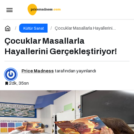
Çocuklar Masallarla Hayallerini
Gerçekleştiriyor!
Yorum Yap
Çocuklar Masallarla Hayallerini
Kültür Sanat
Gerçekleştiriyor!
Çocuklar Masallarla
Hayallerini Gerçekleştiriyor!
Price Madness
tarafından yayınlandı
2dk, 35sn