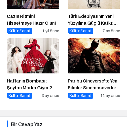
Cazın Ritmini
Türk Edebiyatının Yeni
Hissetmeye Hazır Olun!
Yüzyılına Güçlü Katkı:
“100 Yazar 100 Yeni
Kültür Sanat
1 yıl önce
Kültür Sanat
7 ay önce
Eser” Projesi Ödül
Gecesi
Haftanın Bombası:
Paribu Cineverse’te Yeni
Şeytan Marka Giyer 2
Filmler Sinemaseverlerle
Buluşuyor
Kültür Sanat
3 ay önce
Kültür Sanat
11 ay önce
Bir Cevap Yaz