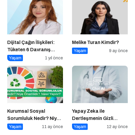
Dijital Çağın İlişkileri:
Melike Turan Kimdir?
Tüketen 6 Davranış
Yaşam
9 ay önce
Biçimi
Yaşam
1 yıl önce
Kurumsal Sosyal
Yapay Zeka ile
Sorumluluk Nedir? Niye
Dertleşmenin Gizli
Önemlidir? Kurumsal
Tehlikeleri
Yaşam
11 ay önce
Yaşam
12 ay önce
Sosyal Sorumluluk Nasıl