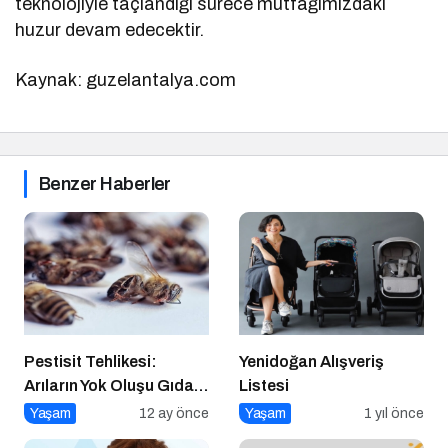
teknolojiyle taçlandığı sürece mutfağımızdaki
huzur devam edecektir.
Kaynak: guzelantalya.com
Benzer Haberler
Pestisit Tehlikesi:
Yenidoğan Alışveriş
Arıların Yok Oluşu Gıda
Listesi
Zincirini Çökertiyor!
Yaşam
12 ay önce
Yaşam
1 yıl önce