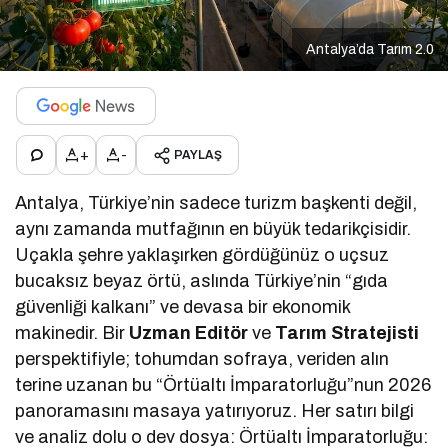
Antalya’da Tarım 2.0
+
-
PAYLAŞ
Antalya, Türkiye’nin sadece turizm başkenti değil,
aynı zamanda mutfağının en büyük tedarikçisidir.
Uçakla şehre yaklaşırken gördüğünüz o uçsuz
bucaksız beyaz örtü, aslında Türkiye’nin “gıda
güvenliği kalkanı” ve devasa bir ekonomik
makinedir. Bir
Uzman Editör
ve
Tarım Stratejisti
perspektifiyle; tohumdan sofraya, veriden alın
terine uzanan bu “Örtüaltı İmparatorluğu”nun 2026
panoramasını masaya yatırıyoruz. Her satırı bilgi
ve analiz dolu o dev dosya: Örtüaltı İmparatorluğu: