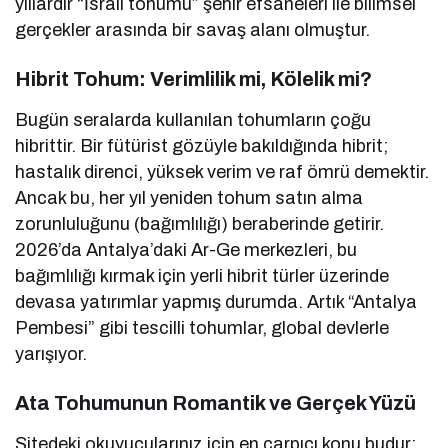
yıllardır “İsrail tohumu” şehir efsaneleri ile bilimsel
gerçekler arasında bir savaş alanı olmuştur.
Hibrit Tohum: Verimlilik mi, Kölelik mi?
Bugün seralarda kullanılan tohumların çoğu
hibrittir. Bir fütürist gözüyle bakıldığında hibrit;
hastalık direnci, yüksek verim ve raf ömrü demektir.
Ancak bu, her yıl yeniden tohum satın alma
zorunluluğunu (bağımlılığı) beraberinde getirir.
2026’da Antalya’daki Ar-Ge merkezleri, bu
bağımlılığı kırmak için yerli hibrit türler üzerinde
devasa yatırımlar yapmış durumda. Artık “Antalya
Pembesi” gibi tescilli tohumlar, global devlerle
yarışıyor.
Ata Tohumunun Romantik ve Gerçek Yüzü
Sitedeki okuyucularınız için en çarpıcı konu budur: