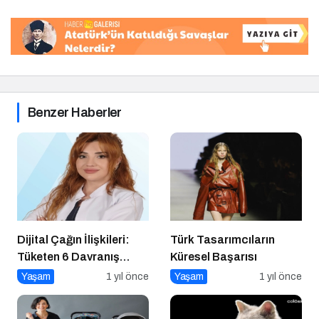
Benzer Haberler
Dijital Çağın İlişkileri:
Türk Tasarımcıların
Tüketen 6 Davranış
Küresel Başarısı
Biçimi
Yaşam
1 yıl önce
Yaşam
1 yıl önce