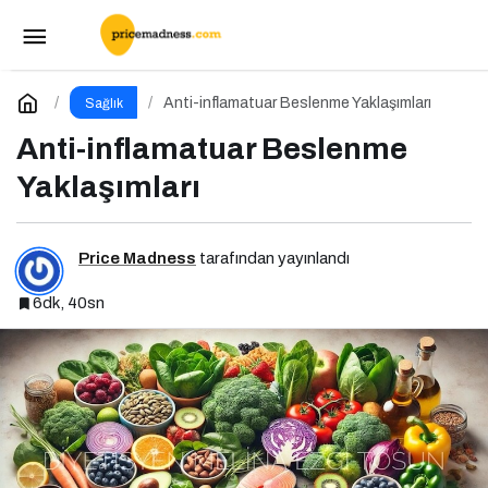
Navigasyon Cihazları Beyin Tembelliğine Yol
Açıyor mu?
Paylaş
Yorum Yap
Anti-inflamatuar Beslenme Yaklaşımları
Sağlık
Anti-inflamatuar Beslenme
Yaklaşımları
Price Madness
tarafından yayınlandı
6dk, 40sn