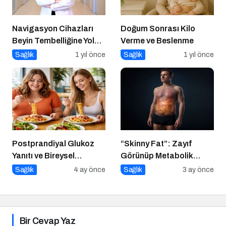
Navigasyon Cihazları
Doğum Sonrası Kilo
Beyin Tembelliğine Yol
Verme ve Beslenme
Açıyor mu?
Sağlık
1 yıl önce
Sağlık
1 yıl önce
Postprandiyal Glukoz
“Skinny Fat”: Zayıf
Yanıtı ve Bireysel
Görünüp Metabolik
Farklılıklar
Olarak Riskli Olmak
Sağlık
4 ay önce
Sağlık
3 ay önce
Bir Cevap Yaz