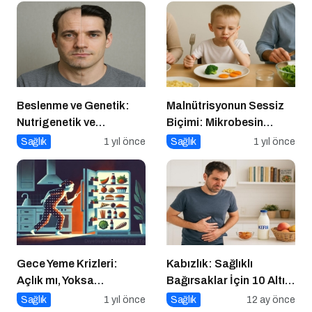
Beslenme ve Genetik:
Malnütrisyonun Sessiz
Nutrigenetik ve
Biçimi: Mikrobesin
Nutrigenomik’in Rolü
Eksikliklerinin
Sağlık
1 yıl önce
Sağlık
1 yıl önce
Nörogelişim Üzerindeki
Etkisi
Gece Yeme Krizleri:
Kabızlık: Sağlıklı
Açlık mı, Yoksa
Bağırsaklar İçin 10 Altın
Duygusal İhtiyaçlar mı?
Öneri
Sağlık
1 yıl önce
Sağlık
12 ay önce