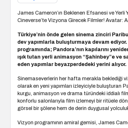
James Cameron’ın Beklenen Efsanesi ve Yerli Y
Cineverse’te Vizyona Girecek Filmler! Avatar: Ate
Türkiye’nin önde gelen sinema zinciri Parib
dev yapımlarla buluşturmaya devam ediyor.
programında; Pandora’nın kapılarını yeniden
ışık tutan yerli animasyon “Şahinbey”e ve sa
eden yapımlar beyazperdedeki yerini alıyor.
Sinemaseverlerin her hafta merakla beklediği vi
olarak en yeni yapımları izleyiciyle buluşturan P
kurgu, animasyon ve drama türündeki iddialı film
konforlu salonlarıyla film izlemeyi bir ritüele d
görsel bir şölene hem de derin duygusal yolculu
Vizyon programının amiral gemisi, James Camer