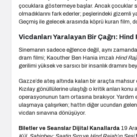
çocuklara göstermeye başlar. Ancak çocuklar s
olmadıklarını fark ederler; peşlerindeki gizemli y
Geçmiş ile gelecek arasında köprü kuran film, dos
Vicdanları Yaralayan Bir Çağrı: Hind 
Sinemanın sadece eğlence değil, aynı zamanda 
dram filmi; Kaouther Ben Hania imzalı
Hind Raj
gerilimi yüksek ve sarsıcı bir insanlık dramını b
Gazze’de ateş altında kalan bir araçta mahsur d
Kızılay gönüllülerine ulaştığı o kritik anları konu
operasyonunun tam ortasına bırakıyor. Yardım eki
ulaşmaya çalışırken; hattın diğer ucundan gelen ça
vicdan sınavına dönüşüyor.
Biletler ve Seanslar Dijital Kanallarda
19 Ara
Kül
,
Şahinbey: Saatin Sırrı
ve
Hind Rajab’ın Sesi
f