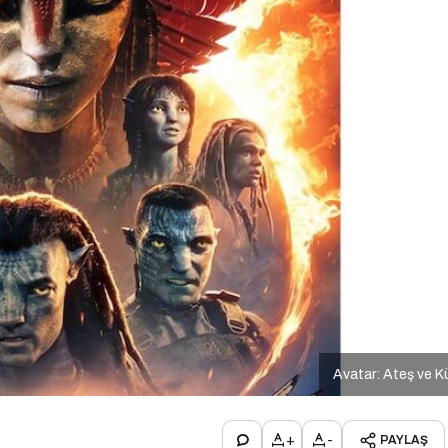
Avatar: Ateş ve K
+
-
PAYLAŞ