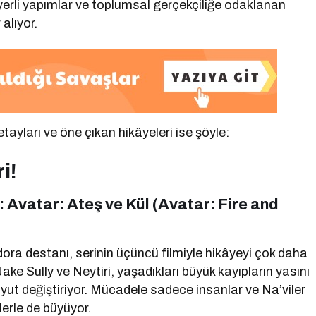
n yerli yapımlar ve toplumsal gerçekçiliğe odaklanan
alıyor.
tayları ve öne çıkan hikâyeleri ise şöyle:
i!
Avatar: Ateş ve Kül (Avatar: Fire and
a destanı, serinin üçüncü filmiyle hikâyeyi çok daha
Jake Sully ve Neytiri, yaşadıkları büyük kayıpların yasını
yut değiştiriyor. Mücadele sadece insanlar ve Na’viler
lerle de büyüyor.