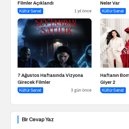
Filmler Açıklandı
Neler Var
Kültür Sanat
1 yıl önce
Kültür Sanat
7 Ağustos Haftasında Vizyona
Haftanın Bom
Girecek Filmler
Giyer 2
Kültür Sanat
3 gün önce
Kültür Sanat
Bir Cevap Yaz