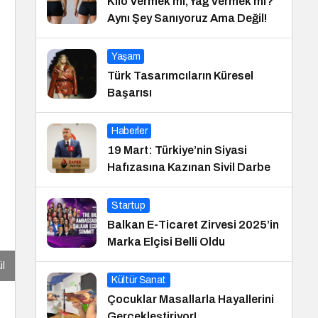
Kilo Vermek mi, Yağ Vermek mi?
Aynı Şey Sanıyoruz Ama Değil!
Yaşam
Türk Tasarımcıların Küresel
Başarısı
Haberler
19 Mart: Türkiye’nin Siyasi
Hafızasına Kazınan Sivil Darbe
Startup
Balkan E-Ticaret Zirvesi 2025’in
Marka Elçisi Belli Oldu
ül
Kültür Sanat
Çocuklar Masallarla Hayallerini
Gerçekleştiriyor!