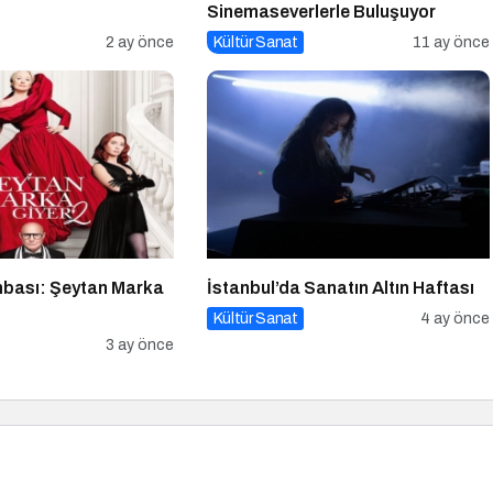
Sinemaseverlerle Buluşuyor
2 ay önce
Kültür Sanat
11 ay önce
bası: Şeytan Marka
İstanbul’da Sanatın Altın Haftası
Kültür Sanat
4 ay önce
3 ay önce