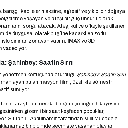
barışçıl kabilelerin aksine, agresif ve yıkıcı bir doğaya
k bölgelerde yaşayan ve ateşi bir güç unsuru olarak
vramlarını sorgulatacak. Ateş, kül ve öfkeyle şekillenen
 hem de duygusal olarak bugüne kadarki en zorlu
eriyle sınırları zorlayan yapım, IMAX ve 3D
m vadediyor.
a: Şahinbey: Saatin Sırrı
’nun yönetmen koltuğunda oturduğu
Şahinbey: Saatin Sırrı
harmanlayan bu animasyon filmi, özellikle sömestr
natif sunuyor.
nını araştıran meraklı bir grup çocuğun hikâyesini
 gezinirken gizemli bir saat keşfeden çocuklar,
uyor. Sultan II. Abdülhamit tarafından Milli Mücadele
çıklanamaz bir biçimde geçmişte yaşanan olayları