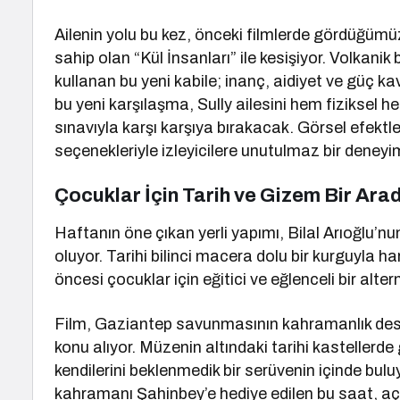
Ailenin yolu bu kez, önceki filmlerde gördüğümüz 
sahip olan “Kül İnsanları” ile kesişiyor. Volkani
kullanan bu yeni kabile; inanç, aidiyet ve güç ka
bu yeni karşılaşma, Sully ailesini hem fiziksel
sınavıyla karşı karşıya bırakacak. Görsel efektl
seçenekleriyle izleyicilere unutulmaz bir deneyi
Çocuklar İçin Tarih ve Gizem Bir Arad
Haftanın öne çıkan yerli yapımı, Bilal Arıoğlu
oluyor. Tarihi bilinci macera dolu bir kurguyla 
öncesi çocuklar için eğitici ve eğlenceli bir alter
Film, Gaziantep savunmasının kahramanlık desta
konu alıyor. Müzenin altındaki tarihi kastellerde
kendilerini beklenmedik bir serüvenin içinde bul
kahramanı Şahinbey’e hediye edilen bu saat, a