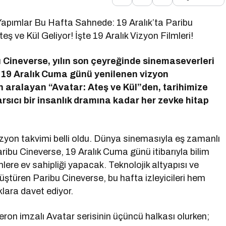
apımlar Bu Hafta Sahnede: 19 Aralık’ta Paribu
ş ve Kül Geliyor! İşte 19 Aralık Vizyon Filmleri!
u Cineverse, yılın son çeyreğinde sinemaseverleri
 19 Aralık Cuma günü yenilenen vizyon
 aralayan “Avatar: Ateş ve Kül”den, tarihimize
rsıcı bir insanlık dramına kadar her zevke hitap
zyon takvimi belli oldu. Dünya sinemasıyla eş zamanlı
aribu Cineverse, 19 Aralık Cuma günü itibarıyla bilim
lere ev sahipliği yapacak. Teknolojik altyapısı ve
önüştüren Paribu Cineverse, bu hafta izleyicileri hem
klara davet ediyor.
on imzalı Avatar serisinin üçüncü halkası olurken;