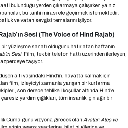
aati bulunduğu yerden çıkarmaya çalışırken yalnız
abancılar, bu tarihi mirası ele geçirmek istemektedir.
tluk ve vatan sevgisi temalarını işliyor.
Rajab’ın Sesi (The Voice of Hind Rajab)
bir yüzleşme sanatı olduğunu hatırlatan haftanın
ab’ın Sesi
. Film, tek bir telefon hattı üzerinden ilerleyen,
eyazperdeye taşıyor.
üşen altı yaşındaki Hind’in, hayatta kalmak için
 alan film, izleyiciyi zamanla yarışan bir kurtarma
pleri, son derece tehlikeli koşullar altında Hind’e
resiz yardım çığlıkları, tüm insanlık için ağır bir
lık Cuma günü vizyona girecek olan
Avatar: Ateş ve
ilmlerinin seans saatlerine, bilet bilgilerine ve