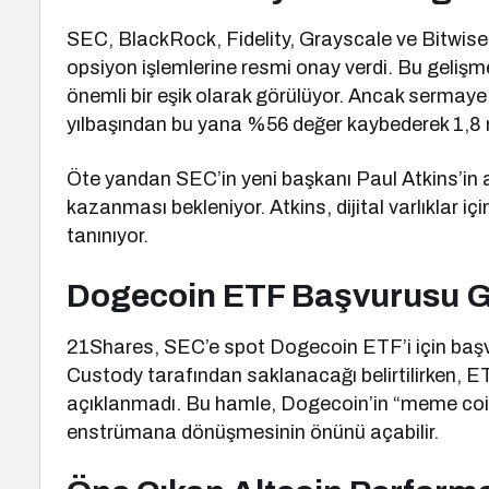
SEC, BlackRock, Fidelity, Grayscale ve Bitwise
opsiyon işlemlerine resmi onay verdi. Bu gelişme,
önemli bir eşik olarak görülüyor. Ancak sermaye 
yılbaşından bu yana %56 değer kaybederek 1,8 mi
Öte yandan SEC’in yeni başkanı Paul Atkins’in a
kazanması bekleniyor. Atkins, dijital varlıklar iç
tanınıyor.
Dogecoin ETF Başvurusu
21Shares, SEC’e spot Dogecoin ETF’i için baş
Custody tarafından saklanacağı belirtilirken, E
açıklanmadı. Bu hamle, Dogecoin’in “meme coin” 
enstrümana dönüşmesinin önünü açabilir.