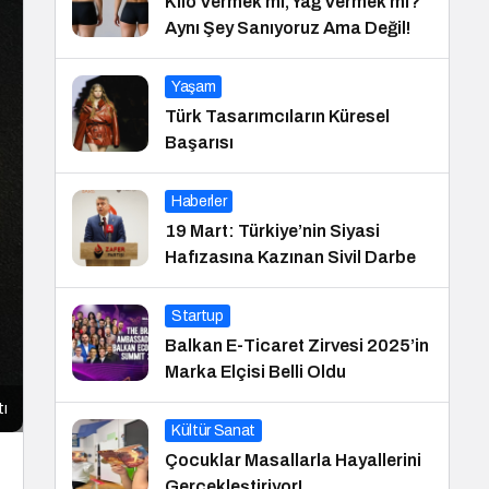
Kilo Vermek mi, Yağ Vermek mi?
Aynı Şey Sanıyoruz Ama Değil!
Yaşam
Türk Tasarımcıların Küresel
Başarısı
Haberler
19 Mart: Türkiye’nin Siyasi
Hafızasına Kazınan Sivil Darbe
Startup
Balkan E-Ticaret Zirvesi 2025’in
Marka Elçisi Belli Oldu
tı
Kültür Sanat
Çocuklar Masallarla Hayallerini
Gerçekleştiriyor!