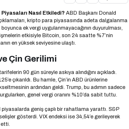
 Piyasaları Nasıl Etkiledi?
ABD Başkanı Donald
 açıklamaları, kripto para piyasasında adeta dalgalanma
 gün boyunca ek vergi uygulanmayacağının duyurulması,
lişmelerin etkisiyle Bitcoin, son 24 saatte %7’nin
tanın en yüksek seviyesine ulaştı.
e Çin Gerilimi
arifelerin 90 gün süreyle askıya alındığını açıkladı.
5’e çıkarıldı. Bu hamle, Çin’in ABD ürünlerine
kseltmesinin ardından geldi. Trump, bu adımın sadece
rgularken, genel vergi oranını %10’da sabit tuttu.
piyasalarda geniş çaplı bir rahatlama yarattı. S&P
işler gösterdi. VIX endeksi ise 34,54’e gerileyerek
etti.