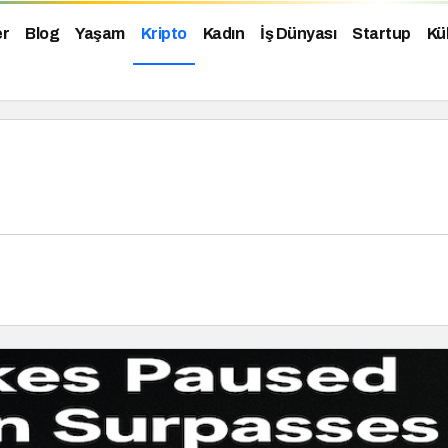
er
Blog
Yaşam
Kripto
Kadın
İş Dünyası
Startup
Kü