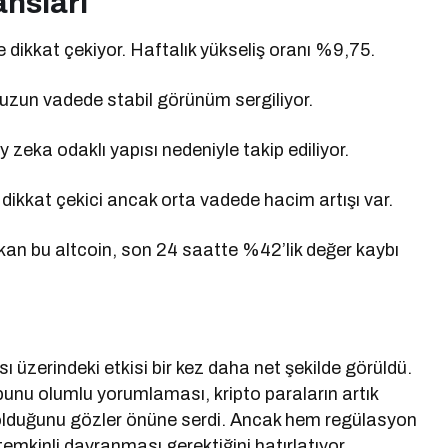
nsları
 dikkat çekiyor. Haftalık yükseliş oranı %9,75.
zun vadede stabil görünüm sergiliyor.
zeka odaklı yapısı nedeniyle takip ediliyor.
 dikkat çekici ancak orta vadede hacim artışı var.
ıkan bu altcoin, son 24 saatte %42’lik değer kaybı
sı üzerindeki etkisi bir kez daha net şekilde görüldü.
unu olumlu yorumlaması, kripto paraların artık
olduğunu gözler önüne serdi. Ancak hem regülasyon
temkinli davranması gerektiğini hatırlatıyor.