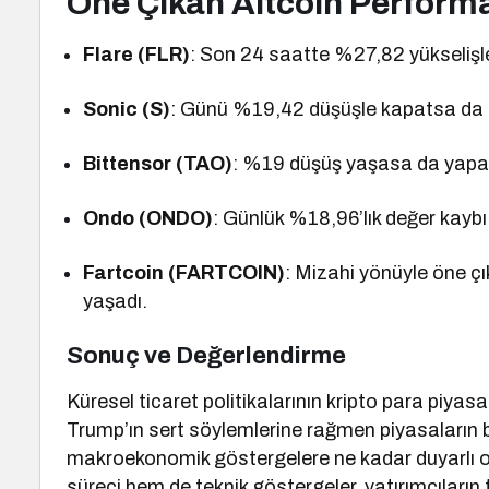
Öne Çıkan Altcoin Performa
Flare (FLR)
: Son 24 saatte %27,82 yükselişle
Sonic (S)
: Günü %19,42 düşüşle kapatsa da u
Bittensor (TAO)
: %19 düşüş yaşasa da yapay 
Ondo (ONDO)
: Günlük %18,96’lık değer kaybı
Fartcoin (FARTCOIN)
: Mizahi yönüyle öne ç
yaşadı.
Sonuç ve Değerlendirme
Küresel ticaret politikalarının kripto para piyasa
Trump’ın sert söylemlerine rağmen piyasaların b
makroekonomik göstergelere ne kadar duyarlı 
süreci hem de teknik göstergeler, yatırımcıların 