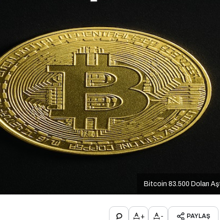
Bitcoin 83.500 Doları Aş
+
-
PAYLAŞ