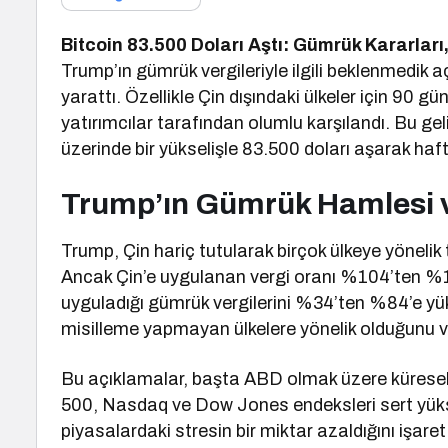
Bitcoin 83.500 Doları Aştı: Gümrük Kararları,
Trump’ın gümrük vergileriyle ilgili beklenmedik
yarattı. Özellikle Çin dışındaki ülkeler için 90
yatırımcılar tarafından olumlu karşılandı. Bu ge
üzerinde bir yükselişle 83.500 doları aşarak haf
Trump’ın Gümrük Hamlesi v
Trump, Çin hariç tutularak birçok ülkeye yönelik t
Ancak Çin’e uygulanan vergi oranı %104’ten %12
uyguladığı gümrük vergilerini %34’ten %84’e yü
misilleme yapmayan ülkelere yönelik olduğunu vu
Bu açıklamalar, başta ABD olmak üzere küresel 
500, Nasdaq ve Dow Jones endeksleri sert yüksel
piyasalardaki stresin bir miktar azaldığını işaret 