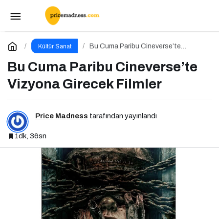
Paribu Cineverse’te Yeni Filmler
Sinemaseverlerle Buluşuyor
Paylaş
Yorum Yap
Bu Cuma Paribu Cineverse’te
Kültür Sanat
Vizyona Girecek Filmler
Bu Cuma Paribu Cineverse’te
Vizyona Girecek Filmler
Price Madness
tarafından yayınlandı
1dk, 36sn