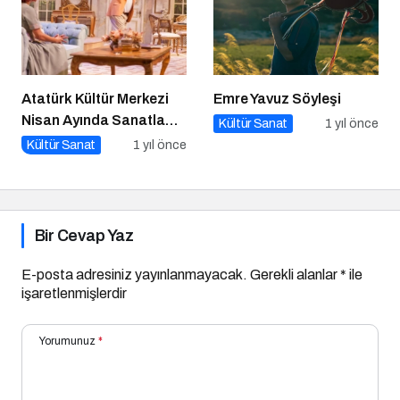
Atatürk Kültür Merkezi
Emre Yavuz Söyleşi
Nisan Ayında Sanatla
Kültür Sanat
1 yıl önce
Dolup Taşıyor
Kültür Sanat
1 yıl önce
Bir Cevap Yaz
E-posta adresiniz yayınlanmayacak.
Gerekli alanlar
*
ile
işaretlenmişlerdir
Yorumunuz
*