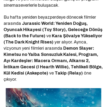
sinemaseverlerle buluşacak.
Bu hafta yeniden beyazperdeye dönecek filmler
arasında
Jurassic World: Yeniden Doğuş,
Oyuncak Hikayesi (Toy Story), Geleceğe Dönüş
(Back to the Future)
ve
Kara Şövalye Yükseliyor
(The Dark Knight Rises)
yer alıyor. Ayrıca,
vizyonun yeni filmleri arasında
Demon Slayer:
Kimetsu no Yaiba Sonsuzluk Kalesi, Program,
Ayı Kardeşler: Macera Ormanı, Alkarısı 2,
İntikam Gecesi (I Hearth Willie), Tehlikeli Bölge,
Kül Kedisi (Askepote)
ve
Takip (Relay)
öne
çıkıyor.