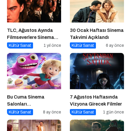
TLC, Ağustos Ayında
30 Ocak Haftası Sinema
Filmseverlere Sinema
Takvimi Açıklandı
Dolu Akşamlar Sunuyor
Kültür Sanat
1 yıl önce
Kültür Sanat
6 ay önce
Bu Cuma Sinema
7 Ağustos Haftasında
Salonları
Vizyona Girecek Filmler
Hareketleniyor: 26 Aralık
Kültür Sanat
8 ay önce
Kültür Sanat
1 gün önce
Vizyondaki Filmler
Açıklandı