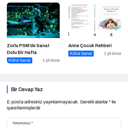
Zorlu PSM’de Sanat
Anne Çocuk Rehberi
Dolu Bir Hafta
Kültür Sanat
1 yıl önce
Kültür Sanat
1 yıl önce
Bir Cevap Yaz
E-posta adresiniz yayınlanmayacak.
Gerekli alanlar
*
ile
işaretlenmişlerdir
Yorumunuz
*