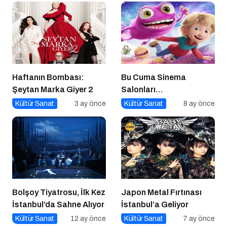
Haftanın Bombası:
Bu Cuma Sinema
Şeytan Marka Giyer 2
Salonları
Hareketleniyor: 26 Aralık
Kültür Sanat
3 ay önce
Kültür Sanat
8 ay önce
Vizyondaki Filmler
Açıklandı
Bolşoy Tiyatrosu, İlk Kez
Japon Metal Fırtınası
İstanbul’da Sahne Alıyor
İstanbul’a Geliyor
Kültür Sanat
12 ay önce
Kültür Sanat
7 ay önce