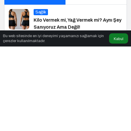
Sağlık
Kilo Vermek mi, Yağ Vermek mi? Aynı Şey
Sanıyoruz Ama Değil!
Bu web sitesinde en iyi deneyimi yaşamanızı sağlamak için
Kabul
çerezler kullanılmaktadır.
Yaşam
Türk Tasarımcıların Küresel Başarısı
Haberler
19 Mart: Türkiye’nin Siyasi Hafızasına
Kazınan Sivil Darbe
Startup
Balkan E-Ticaret Zirvesi 2025’in Marka
Elçisi Belli Oldu