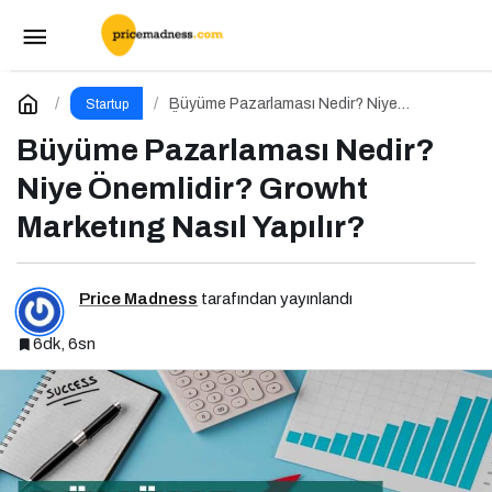
Marka Oluşturma Nedir? Niye Önemlidir?
Marka Oluşturma Nasıl Yapılır?
Paylaş
Yorum Yap
Büyüme Pazarlaması Nedir? Niye
Startup
Önemlidir? Growht Marketıng Nasıl Yapılır?
Büyüme Pazarlaması Nedir?
Niye Önemlidir? Growht
Marketıng Nasıl Yapılır?
Price Madness
tarafından yayınlandı
6dk, 6sn