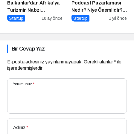
Balkanlar’dan Afrika’ya
Podcast Pazarlaması
Turizmin Nabzı
Nedir? Niye Önemlidir?
Uzakrota Dubai’de Attı
Podcast Pazarlaması
Startup
10 ay önce
Startup
1 yıl önce
Nasıl Yapılır?
Bir Cevap Yaz
E-posta adresiniz yayınlanmayacak.
Gerekli alanlar
*
ile
işaretlenmişlerdir
Yorumunuz
*
Adınız
*