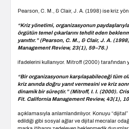
Pearson, C. M., & Clair, J. A. (1998) ise kriz yö
“Kriz yönetimi, organizasyonun paydaşlarıyla
örgütün temel çıkarlarını tehdit eden beklenme
yanıttır.” (Pearson, C. M., & Clair, J. A. (1
Management Review, 23(1), 59–76.)
ifadelerini kullanıyor. Mitroff (2000) tarafından
“Bir organizasyonun karşılaşabileceği tüm olas
kriz anında doğru yanıt vermesini ve kriz son
dinamik bir süreçtir.” (Mitroff, I. I. (2000).
Fit. California Management Review, 43(1), 1
açıklamasıyla anlamlandırılıyor. Konuyu “dijita
edildiği gibi sosyal ağlar ve dijital mecralar 
marka itibarını zedeleyen beklenmedik durumları