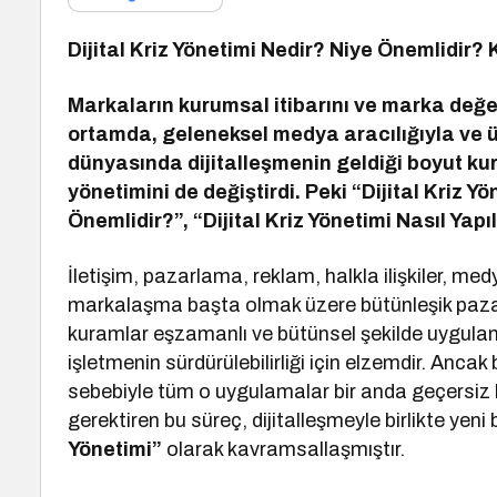
Dijital Kriz Yönetimi Nedir? Niye Önemlidir? K
Markaların kurumsal itibarını ve marka değer
ortamda, geleneksel medya aracılığıyla ve
dünyasında dijitalleşmenin geldiği boyut kuru
yönetimini de değiştirdi. Peki “Dijital Kriz Yö
Önemlidir?”, “Dijital Kriz Yönetimi Nasıl Yapıl
İletişim, pazarlama, reklam, halkla ilişkiler, med
markalaşma başta olmak üzere bütünleşik paza
kuramlar eşzamanlı ve bütünsel şekilde uyguland
işletmenin sürdürülebilirliği için elzemdir. Anca
sebebiyle tüm o uygulamalar bir anda geçersiz h
gerektiren bu süreç, dijitalleşmeyle birlikte yen
Yönetimi”
olarak kavramsallaşmıştır.