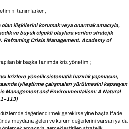
netimini tanımlarken;
 olan ilişkilerini korumak veya onarmak amacıyla,
dik ve büyük ölçekli olaylara verilen stratejik
998). Reframing Crisis Management. Academy of
 yapılan bir başka tanımda kriz yönetimi;
ı krizlere yönelik sistematik hazırlık yapmasını,
rasında iyileştirme çalışmaları yürütmesini kapsayan
 Crisis Management and Environmentalism: A Natural
01–113)
l” düzlemde değerlendirmek gerekirse yine başta ifade
odağında meydana gelen ve kurum değerlerini sarsan ya da
 önlemek amacıyla gerçekleştirilen stratejik