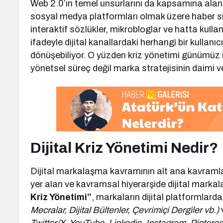
Web 2.0’ın temel unsurlarını da kapsamına alan 
sosyal medya platformları olmak üzere haber sitel
interaktif sözlükler, mikrobloglar ve hatta kull
ifadeyle dijital kanallardaki herhangi bir kullanı
dönüşebiliyor. O yüzden kriz yönetimi günümüz iş
yönetsel süreç değil marka stratejisinin daimi v
Dijital Kriz Yönetimi Nedir?
Dijital markalaşma kavramının alt ana kavramla
yer alan ve kavramsal hiyerarşide dijital mark
Kriz Yönetimi”
, markaların dijital platformlarda
Mecralar, Dijital Bültenler, Çevrimiçi Dergiler vb.)