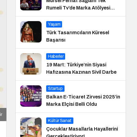
Mürsel Ferhat Sağlam Tek
Rumeli Tv’de Marka Atölyesi
Programına Konuk Oldu
Yaşam
Türk Tasarımcıların Küresel
Başarısı
Haberler
19 Mart: Türkiye’nin Siyasi
Hafızasına Kazınan Sivil Darbe
Startup
Balkan E-Ticaret Zirvesi 2025’in
Marka Elçisi Belli Oldu
ir
Kültür Sanat
Çocuklar Masallarla Hayallerini
Gerçekleştiriyor!