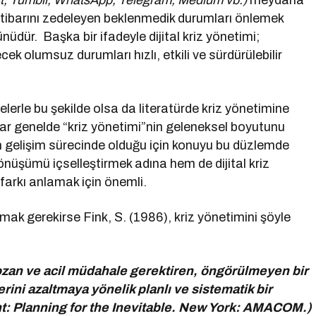
est, Tumblr, WhatsApp, Telegram, Medium vb.)
meydana
itibarını zedeleyen beklenmedik durumları önlemek
nüdür. Başka bir ifadeyle dijital kriz yönetimi;
 olumsuz durumları hızlı, etkili ve sürdürülebilir
elerle bu şekilde olsa da literatürde kriz yönetimine
lar genelde “kriz yönetimi”nin geleneksel boyutunu
len gelişim sürecinde olduğu için konuyu bu düzlemde
nüşümü içselleştirmek adına hem de dijital kriz
 farkı anlamak için önemli.
mak gerekirse Fink, S. (1986), kriz yönetimini şöyle
bozan ve acil müdahale gerektiren, öngörülmeyen bir
lerini azaltmaya yönelik planlı ve sistematik bir
nt: Planning for the Inevitable. New York: AMACOM.)