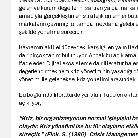
Twitter/X, YouTube, Linkedin, Instagram, Pinter
gelen ve kurum değerlerini sarsan ya da marka 
amacıyla gerçekleştirilen stratejik önlemler bütü
markaların çevrimiçi ortamda meydana gelebilecek
şekilde yönetme sürecidir.
Kavramın aktüel düzeydeki karşılığı en yalın ifad
dair birçok tanım bulunuyor. Ancak bu açıklama
ifade eder. Dijital ekosisteme dair literatür ha
değerlendirmek hem kriz yönetiminin yaşadığı dö
yönetimi ile geleneksel kriz yönetimi arasındaki
Bu bağlamda literatürde yer alan ifadeleri aktar
açıklıyor;
“Kriz, bir organizasyonun normal işleyişini 
olaydır. Kriz yönetimi ise bu tür olayların etki
süreçtir.” (Fink, S. (1986). Crisis Manageme