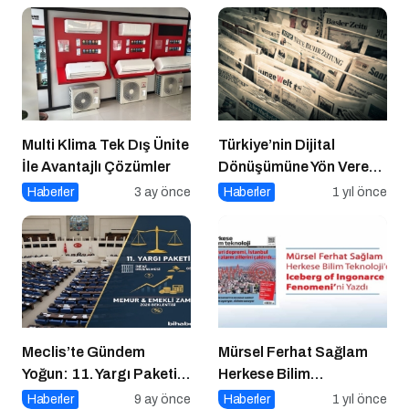
Müjdesi
Multi Klima Tek Dış Ünite
Türkiye’nin Dijital
İle Avantajlı Çözümler
Dönüşümüne Yön Veren
15 Platform
Haberler
3 ay önce
Haberler
1 yıl önce
Meclis’te Gündem
Mürsel Ferhat Sağlam
Yoğun: 11. Yargı Paketi
Herkese Bilim
ve Memur Zammında
Teknoloji’de “Iceberg of
Haberler
9 ay önce
Haberler
1 yıl önce