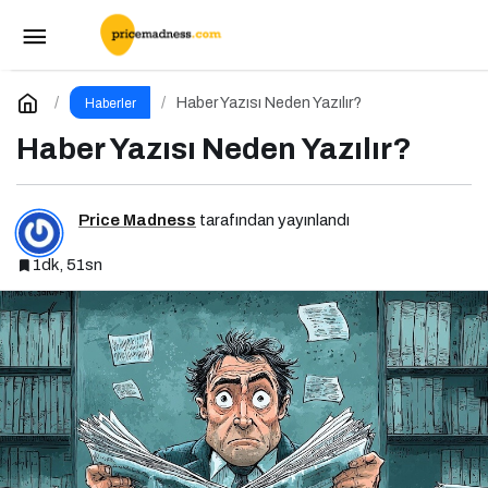
Spor Dünyasının Efsaneleri Corendon Sport
Talks’ta Buluşuyor
Paylaş
Yorum Yap
Haber Yazısı Neden Yazılır?
Haberler
Haber Yazısı Neden Yazılır?
Price Madness
tarafından yayınlandı
1dk, 51sn