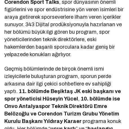
Corendon Sport Talks
, spor dünyasının önemli
figürlerini ve spor endüstrisine yön veren isimleri bir
araya getirerek sporseverlere ilham veren içerikler
sunuyor. 343 Dijital prodüksiyonuyla hazırlanan ve
her bölümü büyük ilgi gören bu program, spor
yöneticilerinden teknik direktörlere, eski
hakemlerden başarılı sporculara kadar geniş bir
yelpazede konukları ağırlıyor.
Geçmiş bölümlerinde de birçok önemli ismi
izleyicilerle buluşturan program, sporun perde
arkasına dair ilgi çekici sohbetlere ev sahipliği
yaptı.
11. bölümde Beşiktaş JK eski başkanı ve
spor yöneticisi Hüseyin Yücel
,
10. bölümde ise
Onvo Antalyaspor Teknik Direktörü Emre
Belözoğlu ve Corendon Turizm Grubu Yönetim
Kurulu Başkanı Yıldıray Karaer
programa konuk
oldu. Her bölümde “
uçuş kartı
” ve “
başlangıç