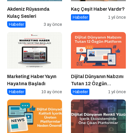
Akdeniz Rüyasında
Kaç Çeşit Haber Vardır?
Kulaç Sesleri
Haberler
1 yıl önce
Haberler
3 ay önce
Marketing Haber Yayın
Dijital Dünyanın Nabzını
Hayatına Başladı
Tutan 12 Özgün
Platform
Haberler
10 ay önce
Haberler
1 yıl önce