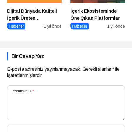
Dijital Dünyada Kaliteli
İçerik Ekosisteminde
İçerik Üreten
Öne Çıkan Platformlar
Platformlar Neden
Haberler
1 yıl önce
Haberler
1 yıl önce
Önemli?
Bir Cevap Yaz
E-posta adresiniz yayınlanmayacak.
Gerekli alanlar
*
ile
işaretlenmişlerdir
Yorumunuz
*