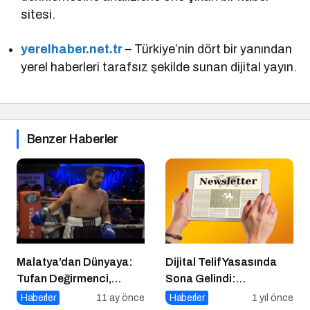
sitesi.
yerelhaber.net.tr
– Türkiye’nin dört bir yanından
yerel haberleri tarafsız şekilde sunan dijital yayın.
Benzer Haberler
Malatya’dan Dünyaya:
Dijital Telif Yasasında
Tufan Değirmenci,
Sona Gelindi:
Fethiye’de Ringe Çıkıyor
Yayıncılara Haziran
Haberler
11 ay önce
Haberler
1 yıl önce