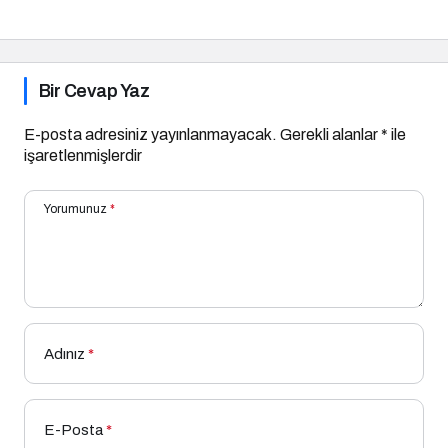
Son Durum!
Ingonarce Fenomeni”ni
Yazdı
Bir Cevap Yaz
E-posta adresiniz yayınlanmayacak.
Gerekli alanlar
*
ile
işaretlenmişlerdir
Yorumunuz
*
Adınız
*
E-Posta
*