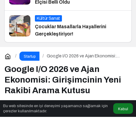
Elçisi Belli Oldu
Kültür Sanat
Çocuklar Masallarla Hayallerini
Gerçekleştiriyor!
Google I/O 2026 ve Ajan Ekonomisi:
Startup
Girişimcinin Yeni Rakibi Arama Kutusu
Google I/O 2026 ve Ajan
Ekonomisi: Girişimcinin Yeni
Rakibi Arama Kutusu
Bu web sitesinde en iyi deneyimi yaşamanızı sağlamak için
Kabul
Price Madness
tarafından yayınlandı
çerezler kullanılmaktadır.
5dk, 53sn