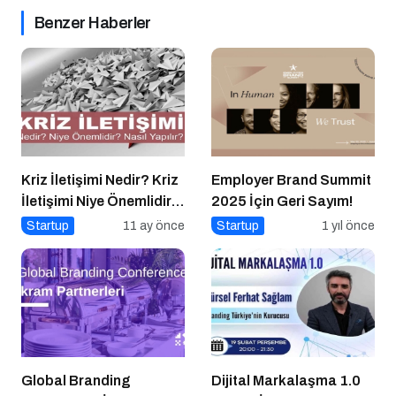
Benzer Haberler
Kriz İletişimi Nedir? Kriz
Employer Brand Summit
İletişimi Niye Önemlidir?
2025 İçin Geri Sayım!
Kriz İletişimi Nasıl
Startup
11 ay önce
Startup
1 yıl önce
Yapılır?
Global Branding
Dijital Markalaşma 1.0