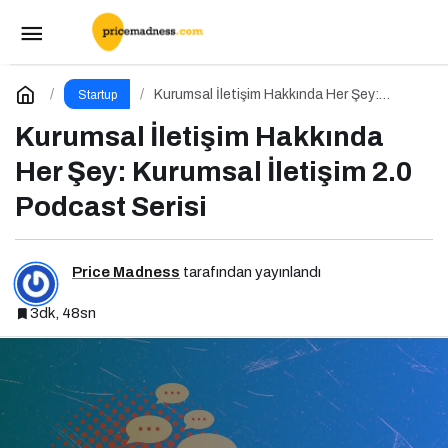
Google I/O 2026 ve Ajan Ekonomisi:
Girişimcinin Yeni Rakibi Arama Kutusu
Paylaş
Yorum Yap
Kurumsal İletişim Hakkında Her Şey:
Startup
Kurumsal İletişim 2.0 Podcast Serisi
Kurumsal İletişim Hakkında
Her Şey: Kurumsal İletişim 2.0
Podcast Serisi
Price Madness
tarafından yayınlandı
3dk, 48sn