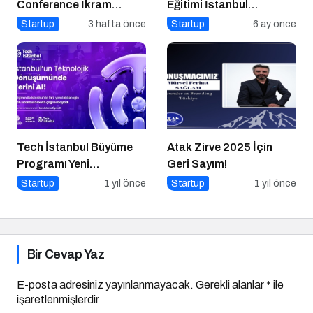
Conference İkram
Eğitimi İstanbul
Partnerleri: Katılımcı
Üniversitesi’nde
Startup
3 hafta önce
Startup
6 ay önce
Deneyiminin
Gerçekleşti!
Gastronomik Mimarisi
Tech İstanbul Büyüme
Atak Zirve 2025 İçin
Programı Yeni
Geri Sayım!
Başvurulara Kapılarını
Startup
1 yıl önce
Startup
1 yıl önce
Açtı
Bir Cevap Yaz
E-posta adresiniz yayınlanmayacak.
Gerekli alanlar
*
ile
işaretlenmişlerdir