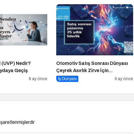
i (UVP) Nedir?
Otomotiv Satış Sonrası Dünyası
aydaya Geçiş
Çeyrek Asırlık Zirve İçin
İstanbul’da Buluşuyor
8 ay önce
İş Dünyası
9 ay önce
 işaretlenmişlerdir