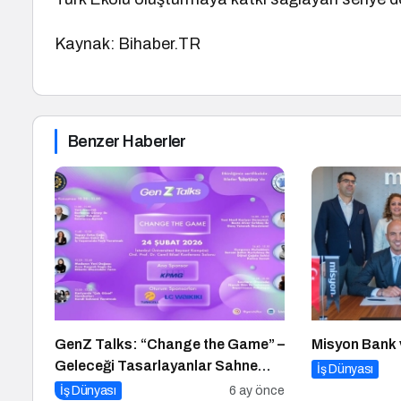
Kaynak: Bihaber.TR
Benzer Haberler
GenZ Talks: “Change the Game” –
Misyon Bank v
Geleceği Tasarlayanlar Sahne
İş Dünyası
Alıyor!
İş Dünyası
6 ay önce