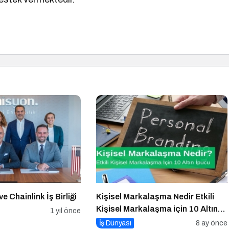
e Chainlink İş Birliği
Kişisel Markalaşma Nedir Etkili
Kişisel Markalaşma için 10 Altın
1 yıl önce
İpucu
İş Dünyası
8 ay önce