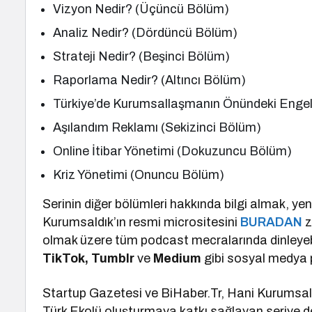
Vizyon Nedir? (Üçüncü Bölüm)
Analiz Nedir? (Dördüncü Bölüm)
Strateji Nedir? (Beşinci Bölüm)
Raporlama Nedir? (Altıncı Bölüm)
Türkiye’de Kurumsallaşmanın Önündeki Engell
Aşılandım Reklamı (Sekizinci Bölüm)
Online İtibar Yönetimi (Dokuzuncu Bölüm)
Kriz Yönetimi (Onuncu Bölüm)
Serinin diğer bölümleri hakkında bilgi almak, y
Kurumsaldık’ın resmi micrositesini
BURADAN
z
olmak üzere tüm podcast mecralarında dinleyebil
TikTok, Tumblr
ve
Medium
gibi sosyal medya p
Startup Gazetesi ve BiHaber.Tr, Hani Kurumsaldı
Türk Ekolü oluşturmaya katkı sağlayan seriye d