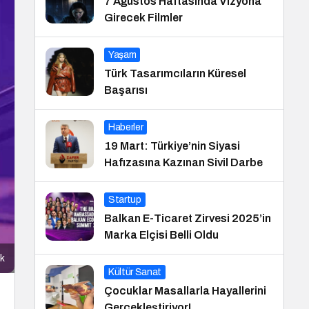
7 Ağustos Haftasında Vizyona
Girecek Filmler
Yaşam
Türk Tasarımcıların Küresel
Başarısı
Haberler
19 Mart: Türkiye’nin Siyasi
Hafızasına Kazınan Sivil Darbe
Startup
Balkan E-Ticaret Zirvesi 2025’in
Marka Elçisi Belli Oldu
ık
Kültür Sanat
Çocuklar Masallarla Hayallerini
Gerçekleştiriyor!