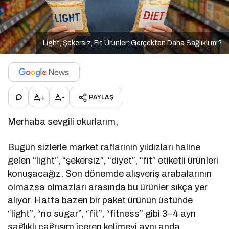
Light, Şekersiz, Fit Ürünler: Gerçekten Daha Sağlıklı mı?
+
-
PAYLAŞ
Merhaba sevgili okurlarım,
Bugün sizlerle market raflarının yıldızları haline
gelen “light”, “şekersiz”, “diyet”, “fit” etiketli ürünleri
konuşacağız. Son dönemde alışveriş arabalarının
olmazsa olmazları arasında bu ürünler sıkça yer
alıyor. Hatta bazen bir paket ürünün üstünde
“light”, “no sugar”, “fit”, “fitness” gibi 3–4 ayrı
sağlıklı çağrışım içeren kelimeyi aynı anda