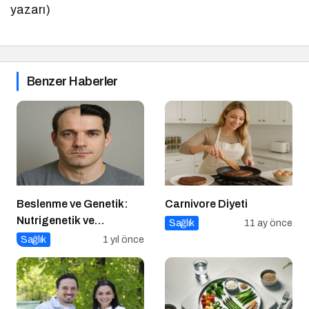
yazarı)
Benzer Haberler
Beslenme ve Genetik:
Carnivore Diyeti
Nutrigenetik ve
Sağlık
11 ay önce
Nutrigenomik’in Rolü
Sağlık
1 yıl önce