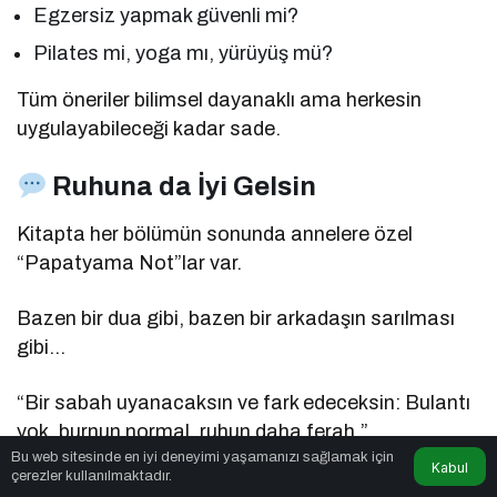
Egzersiz yapmak güvenli mi?
Pilates mi, yoga mı, yürüyüş mü?
Tüm öneriler bilimsel dayanaklı ama herkesin
uygulayabileceği kadar sade.
Ruhuna da İyi Gelsin
Kitapta her bölümün sonunda annelere özel
“Papatyama Not”lar var.
Bazen bir dua gibi, bazen bir arkadaşın sarılması
gibi…
“Bir sabah uyanacaksın ve fark edeceksin: Bulantı
yok, burnun normal, ruhun daha ferah.”
Bu web sitesinde en iyi deneyimi yaşamanızı sağlamak için
Kabul
çerezler kullanılmaktadır.
Böyle yazılar annenin sadece bedenini değil,