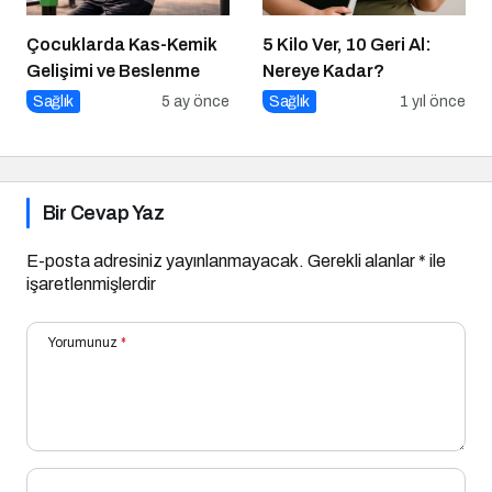
Çocuklarda Kas-Kemik
5 Kilo Ver, 10 Geri Al:
Gelişimi ve Beslenme
Nereye Kadar?
Sağlık
5 ay önce
Sağlık
1 yıl önce
Bir Cevap Yaz
E-posta adresiniz yayınlanmayacak.
Gerekli alanlar
*
ile
işaretlenmişlerdir
Yorumunuz
*