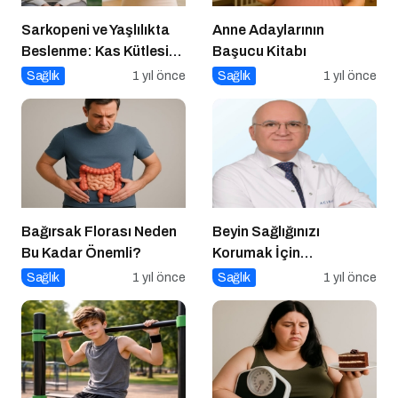
Sarkopeni ve Yaşlılıkta
Anne Adaylarının
Beslenme: Kas Kütlesi
Başucu Kitabı
Nasıl Korunur?
Sağlık
1 yıl önce
Sağlık
1 yıl önce
Bağırsak Florası Neden
Beyin Sağlığınızı
Bu Kadar Önemli?
Korumak İçin
Uygulayabileceğiniz 7
Sağlık
1 yıl önce
Sağlık
1 yıl önce
Etkili Yöntem