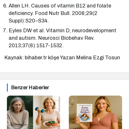
Allen LH. Causes of vitamin B12 and folate
deficiency. Food Nutr Bull. 2008;29(2
Suppl):S20–S34.
Eyles DW et al. Vitamin D, neurodevelopment
and autism. Neurosci Biobehav Rev.
2013;37(8):1517-1532.
Kaynak: bihaber.tr köşe Yazarı Melina Ezgi Tosun
Benzer Haberler