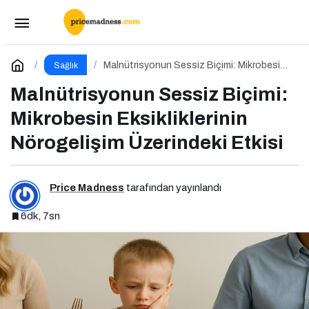
Çocuklarda Kabızlık: Lif Eksikliği Bağırsakları
Nasıl Yavaşlatır?
Paylaş
Yorum Yap
Malnütrisyonun Sessiz Biçimi: Mikrobesin
Sağlık
Eksikliklerinin Nörogelişim Üzerindeki Etkisi
Malnütrisyonun Sessiz Biçimi:
Mikrobesin Eksikliklerinin
Nörogelişim Üzerindeki Etkisi
Price Madness
tarafından yayınlandı
6dk, 7sn