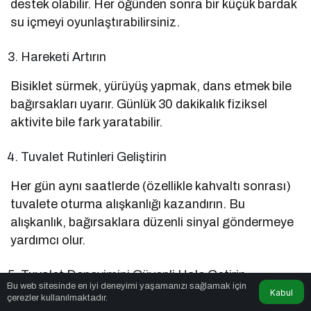
destek olabilir. Her öğünden sonra bir küçük bardak
su içmeyi oyunlaştırabilirsiniz.
Hareketi Artırın
Bisiklet sürmek, yürüyüş yapmak, dans etmek bile
bağırsakları uyarır. Günlük 30 dakikalık fiziksel
aktivite bile fark yaratabilir.
Tuvalet Rutinleri Geliştirin
Her gün aynı saatlerde (özellikle kahvaltı sonrası)
tuvalete oturma alışkanlığı kazandırın. Bu
alışkanlık, bağırsaklara düzenli sinyal göndermeye
yardımcı olur.
Tuvalet Deneyimini Güvenli Hale Getirin
Bu web sitesinde en iyi deneyimi yaşamanızı sağlamak için
Kabul
çerezler kullanılmaktadır.
Ayaklarının yere değdiği, rahat oturabildiği bir