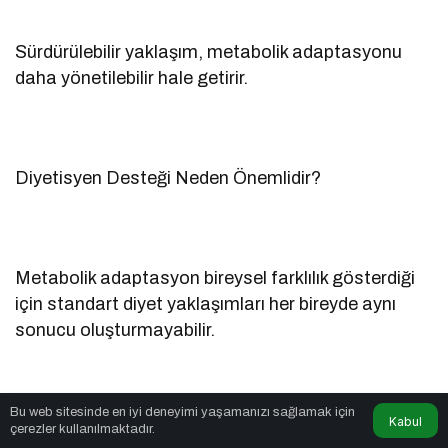
Sürdürülebilir yaklaşım, metabolik adaptasyonu
daha yönetilebilir hale getirir.
Diyetisyen Desteği Neden Önemlidir?
Metabolik adaptasyon bireysel farklılık gösterdiği
için standart diyet yaklaşımları her bireyde aynı
sonucu oluşturmayabilir.
Bu web sitesinde en iyi deneyimi yaşamanızı sağlamak için
Kabul
Profesyonel beslenme desteği:
çerezler kullanılmaktadır.