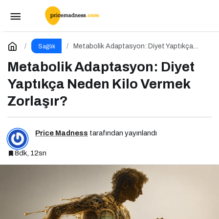
Metabolik Adaptasyon: Diyet Yaptıkça Neden
Kilo Vermek Zorlaşır?
Yorum Yap
Metabolik Adaptasyon: Diyet Yaptıkça
Sağlık
Neden Kilo Vermek Zorlaşır?
Metabolik Adaptasyon: Diyet
Yaptıkça Neden Kilo Vermek
Zorlaşır?
Price Madness
tarafından yayınlandı
8dk, 12sn