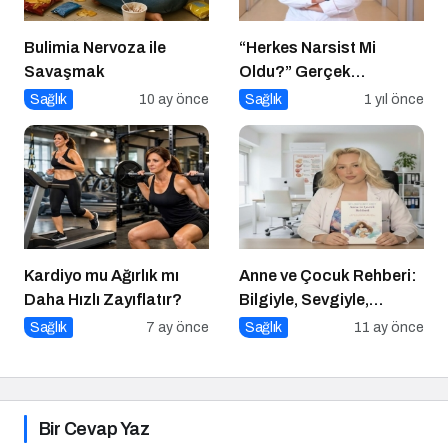
Bulimia Nervoza ile
“Herkes Narsist Mi
Savaşmak
Oldu?” Gerçek
Narsisizm Nedir?
Sağlık
10 ay önce
Sağlık
1 yıl önce
Kardiyo mu Ağırlık mı
Anne ve Çocuk Rehberi:
Daha Hızlı Zayıflatır?
Bilgiyle, Sevgiyle,
Güvenle
Sağlık
7 ay önce
Sağlık
11 ay önce
Bir Cevap Yaz