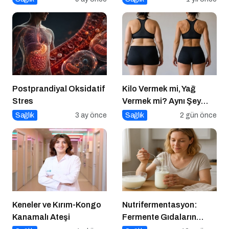
Ciddi Bir Tehlike
Postprandiyal Oksidatif
Kilo Vermek mi, Yağ
Stres
Vermek mi? Aynı Şey
Sanıyoruz Ama Değil!
Sağlık
3 ay önce
Sağlık
2 gün önce
Keneler ve Kırım-Kongo
Nutrifermentasyon:
Kanamalı Ateşi
Fermente Gıdaların