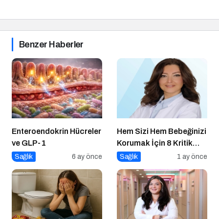
Benzer Haberler
Enteroendokrin Hücreler
Hem Sizi Hem Bebeğinizi
ve GLP-1
Korumak İçin 8 Kritik
Uyarı
Sağlık
6 ay önce
Sağlık
1 ay önce