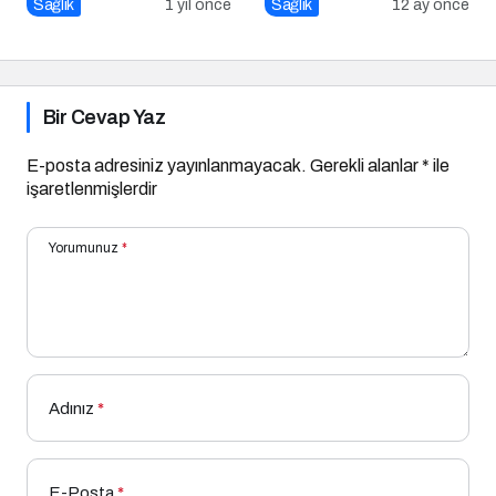
Beslenmedeki Yeri ve
Sağlık
1 yıl önce
Sağlık
12 ay önce
Bilimsel Gerçekler
Bir Cevap Yaz
E-posta adresiniz yayınlanmayacak.
Gerekli alanlar
*
ile
işaretlenmişlerdir
Yorumunuz
*
Adınız
*
E-Posta
*