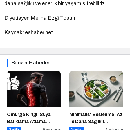
daha sağlıklı ve enerjik bir yaşam sürebiliriz.
Diyetisyen Melina Ezgi Tosun
Kaynak: eshaber.net
Benzer Haberler
Omurga Kırığı: Suya
Minimalist Beslenme: Az
Balıklama Atlama
ile Daha Sağlıklı
Sonrası Görülebilecek
Yaşamak
Sağlık
9 ay önce
Sağlık
1 yıl önce