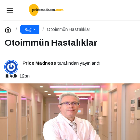
Bağırsaklar: Zihinsel ve Fiziksel Sağlığımızın
Gizli Yöneticisi!
Paylaş
Yorum Yap
Otoimmün Hastalıklar
Sağlık
Otoimmün Hastalıklar
Price Madness
tarafından yayınlandı
4dk, 12sn