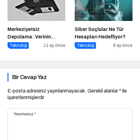
Merkeziyetsiz
Siber Suçlular Ne Tür
Depolama: Verinin
Hesapları Hedefliyor?
Geleceği Web3 ile
Teknoloji
11 ay önce
Teknoloji
8 ay önce
Şekilleniyor
Bir Cevap Yaz
E-posta adresiniz yayınlanmayacak.
Gerekli alanlar
*
ile
işaretlenmişlerdir
Yorumunuz
*