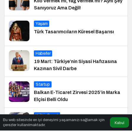
Kilo Vermek mi, Yağ Vermek mi? Aynı Şey
Sanıyoruz Ama Değil!
Yaşam
Türk Tasarımcıların Küresel Başarısı
Haberler
19 Mart: Türkiye’nin Siyasi Hafızasına
Kazınan Sivil Darbe
Startup
Balkan E-Ticaret Zirvesi 2025’in Marka
Elçisi Belli Oldu
Kültür Sanat
Bu web sitesinde en iyi deneyimi yaşamanızı sağlamak için
Kabul
Çocuklar Masallarla Hayallerini
çerezler kullanılmaktadır.
Gerçekleştiriyor!