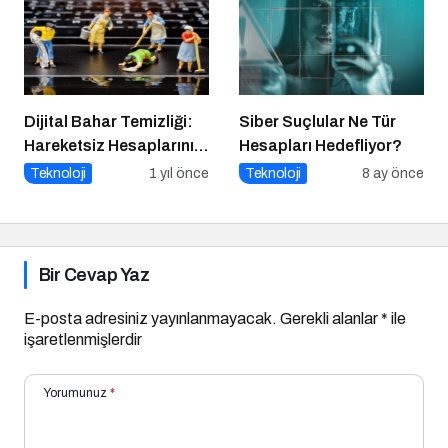
Dijital Bahar Temizliği:
Siber Suçlular Ne Tür
Hareketsiz Hesaplarınızı
Hesapları Hedefliyor?
Temizlemenin Zamanı
Teknoloji
1 yıl önce
Teknoloji
8 ay önce
Geldi!
Bir Cevap Yaz
E-posta adresiniz yayınlanmayacak.
Gerekli alanlar
*
ile
işaretlenmişlerdir
Yorumunuz
*