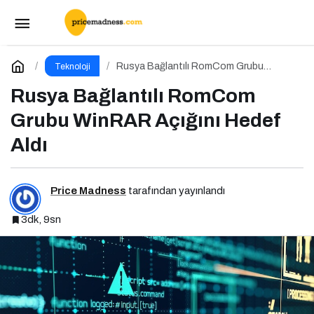
YouTube Video İndirme Rehberi
Paylaş
Yorum Yap
Rusya Bağlantılı RomCom Grubu
Teknoloji
WinRAR Açığını Hedef Aldı
Rusya Bağlantılı RomCom
Grubu WinRAR Açığını Hedef
Aldı
Price Madness
tarafından yayınlandı
3dk, 9sn