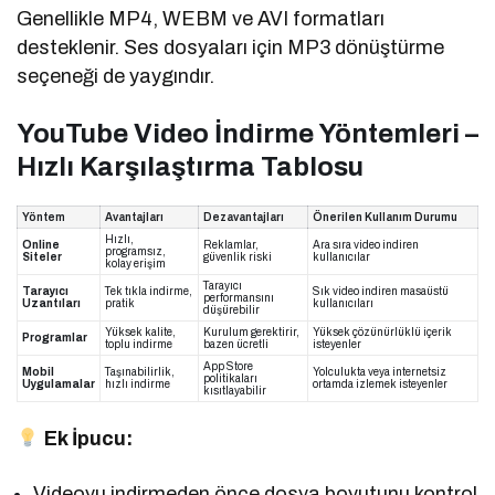
Genellikle MP4, WEBM ve AVI formatları
desteklenir. Ses dosyaları için MP3 dönüştürme
seçeneği de yaygındır.
YouTube Video İndirme Yöntemleri –
Hızlı Karşılaştırma Tablosu
Yöntem
Avantajları
Dezavantajları
Önerilen Kullanım Durumu
Hızlı,
Online
Reklamlar,
Ara sıra video indiren
programsız,
Siteler
güvenlik riski
kullanıcılar
kolay erişim
Tarayıcı
Tarayıcı
Tek tıkla indirme,
Sık video indiren masaüstü
performansını
Uzantıları
pratik
kullanıcıları
düşürebilir
Yüksek kalite,
Kurulum gerektirir,
Yüksek çözünürlüklü içerik
Programlar
toplu indirme
bazen ücretli
isteyenler
App Store
Mobil
Taşınabilirlik,
Yolculukta veya internetsiz
politikaları
Uygulamalar
hızlı indirme
ortamda izlemek isteyenler
kısıtlayabilir
Ek İpucu:
Videoyu indirmeden önce dosya boyutunu kontrol