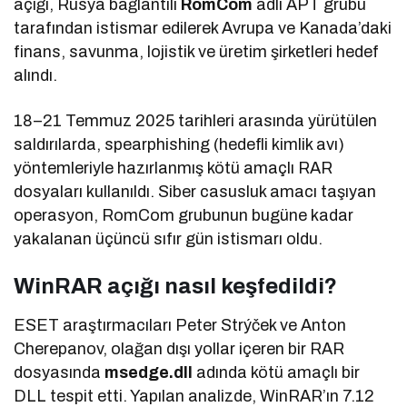
açığı, Rusya bağlantılı
RomCom
adlı APT grubu
tarafından istismar edilerek Avrupa ve Kanada’daki
finans, savunma, lojistik ve üretim şirketleri hedef
alındı.
18–21 Temmuz 2025 tarihleri arasında yürütülen
saldırılarda, spearphishing (hedefli kimlik avı)
yöntemleriyle hazırlanmış kötü amaçlı RAR
dosyaları kullanıldı. Siber casusluk amacı taşıyan
operasyon, RomCom grubunun bugüne kadar
yakalanan üçüncü sıfır gün istismarı oldu.
WinRAR açığı nasıl keşfedildi?
ESET araştırmacıları Peter Strýček ve Anton
Cherepanov, olağan dışı yollar içeren bir RAR
dosyasında
msedge.dll
adında kötü amaçlı bir
DLL tespit etti. Yapılan analizde, WinRAR’ın 7.12