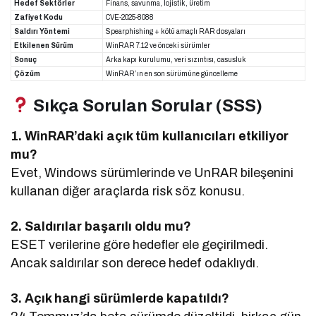
Hedef Sektörler
Finans, savunma, lojistik, üretim
Zafiyet Kodu
CVE-2025-8088
Saldırı Yöntemi
Spearphishing + kötü amaçlı RAR dosyaları
Etkilenen Sürüm
WinRAR 7.12 ve önceki sürümler
Sonuç
Arka kapı kurulumu, veri sızıntısı, casusluk
Çözüm
WinRAR’ın en son sürümüne güncelleme
Sıkça Sorulan Sorular (SSS)
1. WinRAR’daki açık tüm kullanıcıları etkiliyor
mu?
Evet, Windows sürümlerinde ve UnRAR bileşenini
kullanan diğer araçlarda risk söz konusu.
2. Saldırılar başarılı oldu mu?
ESET verilerine göre hedefler ele geçirilmedi.
Ancak saldırılar son derece hedef odaklıydı.
3. Açık hangi sürümlerde kapatıldı?