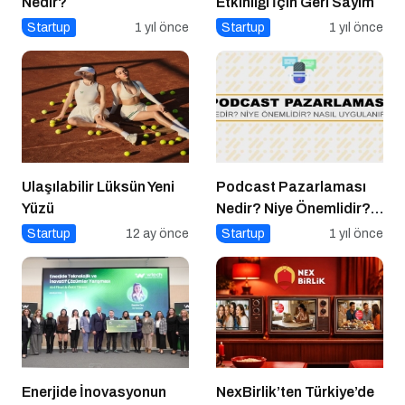
Nedir?
Etkinliği İçin Geri Sayım
Startup
1 yıl önce
Startup
1 yıl önce
Ulaşılabilir Lüksün Yeni
Podcast Pazarlaması
Yüzü
Nedir? Niye Önemlidir?
Podcast Pazarlaması
Startup
12 ay önce
Startup
1 yıl önce
Nasıl Yapılır?
Enerjide İnovasyonun
NexBirlik’ten Türkiye’de