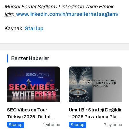
Mürsel Ferhat Sağlam’ı Linkedin’de Takip Etmek
İçin;
www.linkedin.com/in/murselferhatsaglam/
Kaynak:
Startup
Benzer Haberler
SEO Vibes on Tour
Umut Bir Strateji Değildir
Türkiye 2025: Dijital
– 2026 Pazarlama Planı
Dünyanın Nabzını Tutan
Rehberi
Startup
1 yıl önce
Startup
7 ay önce