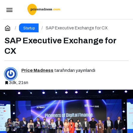
Kavrama Dair İlk Kitap: Dijital Markalaşma
Paylaş
Yorum Yap
SAP Executive Exchange for CX
Startup
SAP Executive Exchange for
CX
Price Madness
tarafından yayınlandı
3dk, 21sn