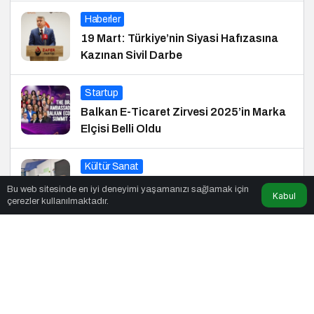
Haberler
19 Mart: Türkiye’nin Siyasi Hafızasına
Kazınan Sivil Darbe
Startup
Balkan E-Ticaret Zirvesi 2025’in Marka
Elçisi Belli Oldu
Kültür Sanat
Çocuklar Masallarla Hayallerini
Bu web sitesinde en iyi deneyimi yaşamanızı sağlamak için
Kabul
çerezler kullanılmaktadır.
Gerçekleştiriyor!