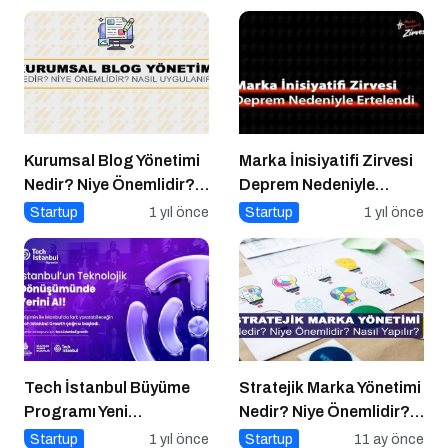
Etkinlik
Kurumsal Blog Yönetimi
Marka İnisiyatifi Zirvesi
Nedir? Niye Önemlidir?
Deprem Nedeniyle
Kurumsal Blog Yönetimi
Ertelendi
Startup
1 yıl önce
Startup
1 yıl önce
Nasıl Yapılır?
Tech İstanbul Büyüme
Stratejik Marka Yönetimi
Programı Yeni
Nedir? Niye Önemlidir?
Başvurulara Kapılarını
Stratejik Marka Yönetimi
Startup
1 yıl önce
Startup
11 ay önce