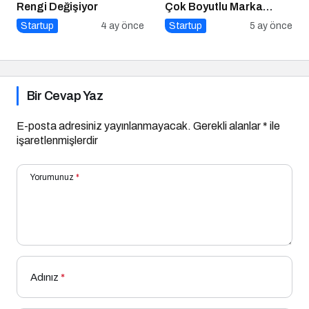
Rengi Değişiyor
Çok Boyutlu Marka
Hamlesi
Startup
4 ay önce
Startup
5 ay önce
Bir Cevap Yaz
E-posta adresiniz yayınlanmayacak.
Gerekli alanlar
*
ile
işaretlenmişlerdir
Yorumunuz
*
Adınız
*