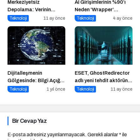
Merkeziyetsiz
AI Girişimlerinin %90’ı
Depolama: Verinin
Neden ‘Wrapper’
Geleceği Web3 ile
Kalıyor?
Teknoloji
11 ay önce
Teknoloji
4 ay önce
Şekilleniyor
Dijitalleşmenin
ESET, GhostRedirector
Gölgesinde: Bilgi Açığı
adlı yeni tehdit aktörünü
Büyüyor mu?
keşfetti
Teknoloji
1 yıl önce
Teknoloji
11 ay önce
Bir Cevap Yaz
E-posta adresiniz yayınlanmayacak.
Gerekli alanlar
*
ile