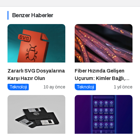
Benzer Haberler
Zararlı SVG Dosyalarına
Fiber Hızında Gelişen
Karşı Hazır Olun
Uçurum: Kimler Bağlı,
Kimler Dışarıda
Teknoloji
10 ay önce
Teknoloji
1 yıl önce