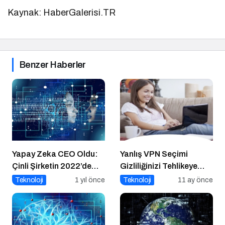
Kaynak: HaberGalerisi.TR
Benzer Haberler
Yapay Zeka CEO Oldu:
Yanlış VPN Seçimi
Çinli Şirketin 2022’de
Gizliliğinizi Tehlikeye
Attığı Adım Yeniden
Atabilir
Teknoloji
1 yıl önce
Teknoloji
11 ay önce
Gündemde