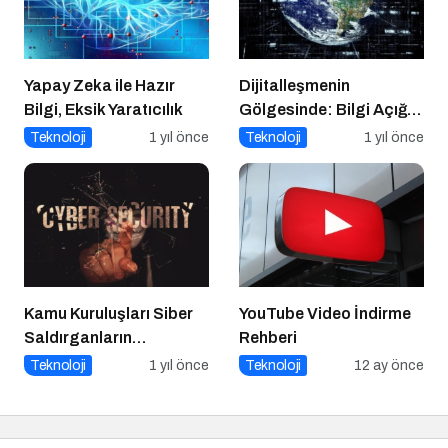
Yapay Zeka ile Hazır
Dijitalleşmenin
Bilgi, Eksik Yaratıcılık
Gölgesinde: Bilgi Açığı
Büyüyor mu?
Teknoloji
1 yıl önce
Teknoloji
1 yıl önce
Kamu Kuruluşları Siber
YouTube Video İndirme
Saldırganların
Rehberi
Hedefinde
Teknoloji
1 yıl önce
Teknoloji
12 ay önce