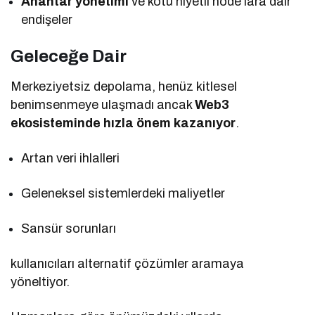
Anahtar yönetimi
ve kötü niyetli node’lara dair
endişeler
Geleceğe Dair
Merkeziyetsiz depolama, henüz kitlesel
benimsenmeye ulaşmadı ancak
Web3
ekosisteminde hızla önem kazanıyor
.
Artan veri ihlalleri
Geleneksel sistemlerdeki maliyetler
Sansür sorunları
kullanıcıları alternatif çözümler aramaya
yöneltiyor.