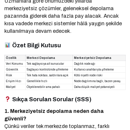
Uzmanlara göre önümüzdeki yıllarda
merkeziyetsiz çözümler, geleneksel depolama
pazarında giderek daha fazla pay alacak. Ancak
kısa vadede merkezi sistemler hâlâ yaygın şekilde
kullanılmaya devam edecek.
Özet Bilgi Kutusu
Özellik
Merkezi Depolama
Merkeziyetsiz Depolama
Veri Konumu
Tek sağlayıcıya ait sunucular
Dağıtık node ağı
Güvenlik
Sağlayıcı kontrolünde şifreleme
Kullanıcı anahtarıyla şifreleme
Risk
Tek hata noktası, saldırılara açık
Kötü niyetli node riski
Erişim Hızı
Genellikle hızlı
Node dağılımına bağlı, bazen yavaş
Maliyet
Ölçeklenebilir ama pahalı
Daha düşük maliyet potansiyeli
Sıkça Sorulan Sorular (SSS)
1. Merkeziyetsiz depolama neden daha
güvenli?
Çünkü veriler tek merkezde toplanmaz, farklı