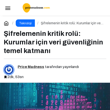
Merkeziyetsiz Depolama: Verinin Geleceği
Web3 ile Şekilleniyor
Paylaş
Yorum Yap
Şifrelemenin kritik rolü: Kurumlar için veri
Teknoloji
güvenliğinin temel katmanı
Şifrelemenin kritik rolü:
Kurumlar için veri güvenliğinin
temel katmanı
Price Madness
tarafından yayınlandı
2dk, 53sn