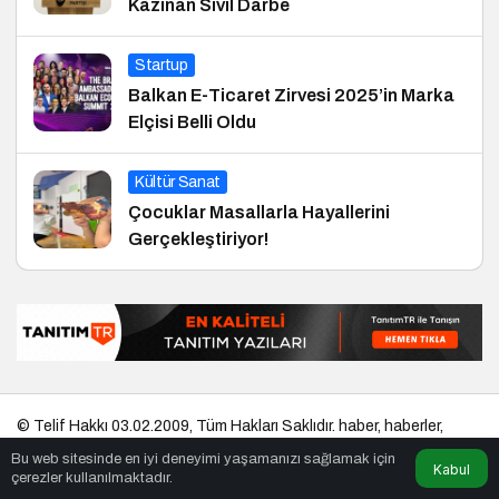
Kazınan Sivil Darbe
Startup
Balkan E-Ticaret Zirvesi 2025’in Marka
Elçisi Belli Oldu
Kültür Sanat
Çocuklar Masallarla Hayallerini
Gerçekleştiriyor!
© Telif Hakkı 03.02.2009, Tüm Hakları Saklıdır.
haber
,
haberler
,
gezilecek yerler
,
en iyiler listesi
,
bihaber
,
startup
,
sağlıklı
,
eshaber
,
Bu web sitesinde en iyi deneyimi yaşamanızı sağlamak için
kadın
,
habertr
Kabul
çerezler kullanılmaktadır.