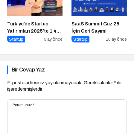
Türkiye’de Startup
SaaS Summit Güz 25
Yatırımları 2025’te 1,4
İçin Geri Sayım!
Milyar Dolara Ulaştı
Startup
5 ay önce
Startup
10 ay önce
Bir Cevap Yaz
E-posta adresiniz yayınlanmayacak.
Gerekli alanlar
*
ile
işaretlenmişlerdir
Yorumunuz
*