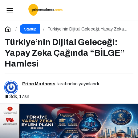
Before Friday Etkinliği İçin Geri Sayım!
Paylaş
Yorum Yap
Türkiye’nin Dijital Geleceği: Yapay Zeka
Startup
Çağında “BİLGE” Hamlesi
Türkiye’nin Dijital Geleceği:
Yapay Zeka Çağında “BİLGE”
Hamlesi
Price Madness
tarafından yayınlandı
3dk, 17sn