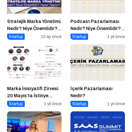
Stratejik Marka Yönetimi
Podcast Pazarlaması
Nedir? Niye Önemlidir?
Nedir? Niye Önemlidir?
Stratejik Marka Yönetimi
Podcast Pazarlaması
Startup
12 ay önce
Startup
1 yıl önce
Nasıl Yapılır?
Nasıl Yapılır?
Marka İnisiyatifi Zirvesi
İçerik Pazarlaması
20 Mayıs’ta İstinye
Nedir?
Üniversitesi’nde!
Startup
1 yıl önce
Startup
1 yıl önce