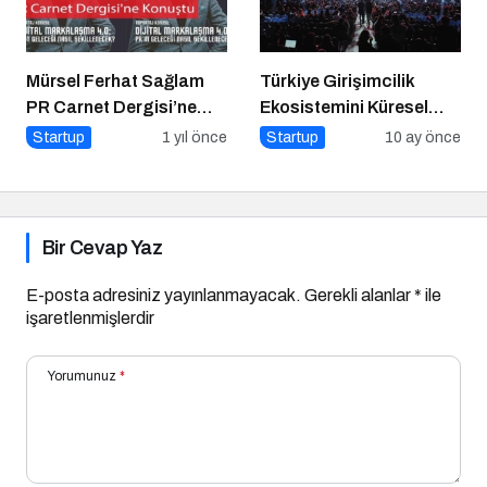
Mürsel Ferhat Sağlam
Türkiye Girişimcilik
PR Carnet Dergisi’ne
Ekosistemini Küresel
Konuştu
Sahneye Taşıyan
Startup
1 yıl önce
Startup
10 ay önce
Buluşma
Bir Cevap Yaz
E-posta adresiniz yayınlanmayacak.
Gerekli alanlar
*
ile
işaretlenmişlerdir
Yorumunuz
*