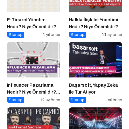
E-Ticaret Yönetimi
Halkla İlişkiler Yönetimi
Nedir? Niye Önemlidir?
Nedir? Niye Önemlidir?
E-Ticaret Yönetimi Nasıl
Halkla İlişkiler Yönetimi
Startup
1 yıl önce
Startup
11 ay önce
Yapılır?
Nasıl Yapılır?
Infleuncer Pazarlama
Başarsoft, Yapay Zeka
Nedir? Niye Önemlidir?
ile Tur Atıyor
Influencer Pazarlama
Startup
12 ay önce
Startup
1 yıl önce
Nasıl Yapılır?