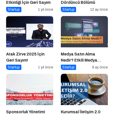
Etkinliği İçin Geri Sayım
Dördüncü Bölümü
Startup
1 yıl önce
Startup
12 ay önce
Atak Zirve 2025 İçin
Medya Satın Alma
Geri Sayım!
Nedir? Etkili Medya
Satın Alma İçin 10 Altın
Startup
1 yıl önce
Startup
8 ay önce
İpucu
Sponsorluk Yönetimi
Kurumsal İletişim 2.0