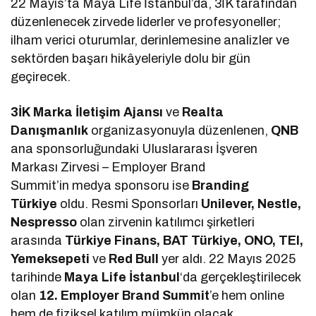
22 Mayıs’ta Maya Life İstanbul’da, 3İK tarafından
düzenlenecek zirvede liderler ve profesyoneller;
ilham verici oturumlar, derinlemesine analizler ve
sektörden başarı hikâyeleriyle dolu bir gün
geçirecek.
3İK Marka İletişim Ajansı
ve
Realta
Danışmanlık
organizasyonuyla düzenlenen,
QNB
ana sponsorluğundaki Uluslararası İşveren
Markası Zirvesi – Employer Brand
Summit’in medya sponsoru ise
Branding
Türkiye
oldu. Resmi Sponsorları
Unilever, Nestle,
Nespresso
olan zirvenin katılımcı şirketleri
arasında
Türkiye Finans, BAT Türkiye, ONO, TEI,
Yemeksepeti
ve
Red Bull
yer aldı. 22 Mayıs 2025
tarihinde
Maya Life İstanbul
‘da gerçekleştirilecek
olan
12. Employer Brand Summit
’e hem online
hem de fiziksel katılım mümkün olacak.