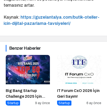
temasınız artar.
Kaynak:
https://guzelantalya.com/butik-oteller-
icin-dijital-pazarlama-tavsiyeleri/
Benzer Haberler
Big Bang Startup
IT Forum CxO 2026 İçin
Challenge 2025 İçin
Geri Sayım!
Geri Sayım Başladı
Startup
9 ay önce
Startup
6 ay önce