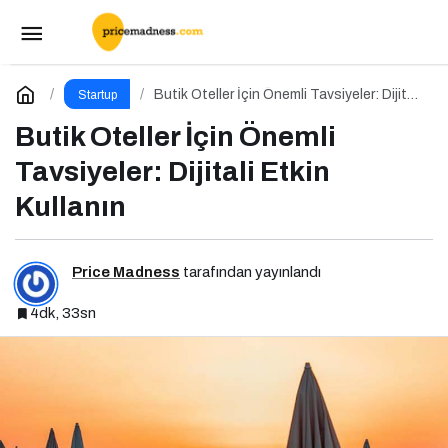
Employer Brand Summit 2025 İçin Geri Sayım!
Paylaş
Yorum Yap
Butik Oteller İçin Önemli Tavsiyeler: Dijitali
Startup
Etkin Kullanın
Butik Oteller İçin Önemli
Tavsiyeler: Dijitali Etkin
Kullanın
Price Madness
tarafından yayınlandı
4dk, 33sn