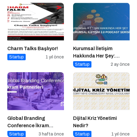
Charm Talks Başlıyor!
Kurumsal İletişim
Hakkında Her Şey:
Startup
1 yıl önce
Kurumsal İletişim 2.0
Startup
2 ay önce
Podcast Serisi
Global Branding
Dijital Kriz Yönetimi
Conference İkram
Nedir?
Partnerleri: Katılımcı
Startup
3 hafta önce
Startup
1 yıl önce