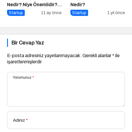
Nedir? Niye Önemlidir?
Nedir?
Nasıl Yapılır?
Startup
11 ay önce
Startup
1 yıl önce
Bir Cevap Yaz
E-posta adresiniz yayınlanmayacak.
Gerekli alanlar
*
ile
işaretlenmişlerdir
Yorumunuz
*
Adınız
*