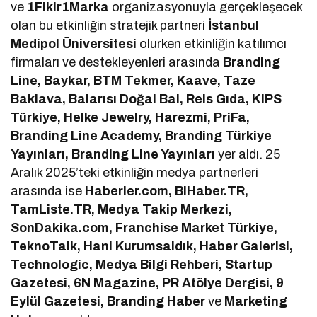
ve
1Fikir1Marka
organizasyonuyla gerçekleşecek
olan bu etkinliğin stratejik partneri
İstanbul
Medipol Üniversitesi
olurken etkinliğin katılımcı
firmaları ve destekleyenleri arasında
Branding
Line, Baykar, BTM Tekmer, Kaave, Taze
Baklava, Balarısı Doğal Bal, Reis Gıda, KIPS
Türkiye, Helke Jewelry, Harezmi, PriFa,
Branding Line Academy, Branding Türkiye
Yayınları, Branding Line Yayınları
yer aldı. 25
Aralık 2025’teki etkinliğin medya partnerleri
arasında ise
Haberler.com, BiHaber.TR,
TamListe.TR, Medya Takip Merkezi,
SonDakika.com, Franchise Market Türkiye,
TeknoTalk, Hani Kurumsaldık, Haber Galerisi,
Technologic, Medya Bilgi Rehberi, Startup
Gazetesi, 6N Magazine, PR Atölye Dergisi, 9
Eylül Gazetesi, Branding Haber
ve
Marketing