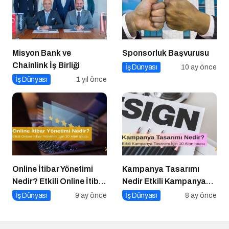
Misyon Bank ve
Sponsorluk Başvurusu
Chainlink İş Birliği
İş Dünyası
10 ay önce
İş Dünyası
1 yıl önce
Online İtibar Yönetimi
Kampanya Tasarımı
Nedir? Etkili Online İtibar
Nedir Etkili Kampanya
Yönetimi İçin 10 Altın
Tasarımı İçin 10 Altın
İş Dünyası
9 ay önce
İş Dünyası
8 ay önce
İpucu
Öneri