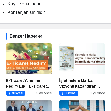
Kayıt zorunludur.
Kontenjan sınırlıdır.
Benzer Haberler
E-Ticaret Yönetimi
İşletmelere Marka
Nedir? Etkili E-Ticaret
Vizyonu Kazandıran
Yönetimi İçin 10 Altın
Kitap: Stratejik Marka
İş Dünyası
9 ay önce
İş Dünyası
1 yıl önce
İpucu
Yönetimi