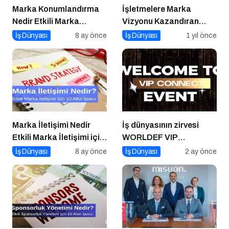
Marka Konumlandırma
İşletmelere Marka
Nedir Etkili Marka
Vizyonu Kazandıran
Konumlandırma İçin 10
Kitap: Stratejik Marka
İş Dünyası
8 ay önce
İş Dünyası
1 yıl önce
Altın İpucu
Yönetimi
Marka İletişimi Nedir
İş dünyasının zirvesi
Etkili Marka İletişimi için
WORLDEF VIP
10 Altın Öneri
Connect’te buluştu
İş Dünyası
8 ay önce
İş Dünyası
2 ay önce