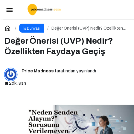
EduTalks Etkinliği 25 Aralık’ta İstanbul Medipol
Üniversitesi’nde!
Paylaş
Yorum Yap
Değer Önerisi (UVP) Nedir? Özellikten
İş Dünyası
Faydaya Geçiş
Değer Önerisi (UVP) Nedir?
Özellikten Faydaya Geçiş
Price Madness
tarafından yayınlandı
2dk, 9sn