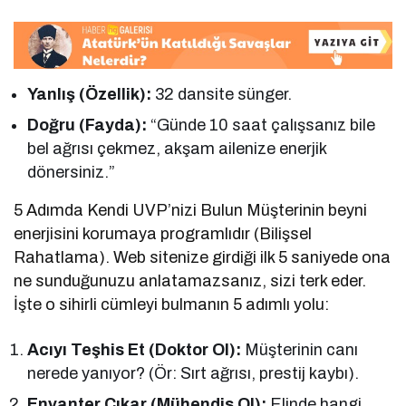
Yanlış (Özellik):
32 dansite sünger.
Doğru (Fayda):
“Günde 10 saat çalışsanız bile
bel ağrısı çekmez, akşam ailenize enerjik
dönersiniz.”
5 Adımda Kendi UVP’nizi Bulun Müşterinin beyni
enerjisini korumaya programlıdır (Bilişsel
Rahatlama). Web sitenize girdiği ilk 5 saniyede ona
ne sunduğunuzu anlatamazsanız, sizi terk eder.
İşte o sihirli cümleyi bulmanın 5 adımlı yolu:
Acıyı Teşhis Et (Doktor Ol):
Müşterinin canı
nerede yanıyor? (Ör: Sırt ağrısı, prestij kaybı).
Envanter Çıkar (Mühendis Ol):
Elinde hangi