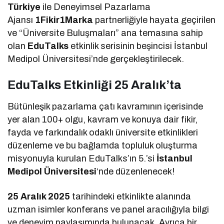
Türkiye
ile Deneyimsel Pazarlama
Ajansı
1Fikir1Marka
partnerliğiyle hayata geçirilen
ve “Üniversite Buluşmaları” ana temasına sahip
olan
EduTalks
etkinlik serisinin beşincisi İstanbul
Medipol Üniversitesi’nde gerçekleştirilecek.
EduTalks Etkinliği 25 Aralık’ta
Bütünleşik pazarlama çatı kavramının içerisinde
yer alan 100+ olgu, kavram ve konuya dair fikir,
fayda ve farkındalık odaklı üniversite etkinlikleri
düzenleme ve bu bağlamda topluluk oluşturma
misyonuyla kurulan EduTalks’ın 5.’si
İstanbul
Medipol Üniversitesi
‘nde düzenlenecek!
25 Aralık 2025
tarihindeki etkinlikte alanında
uzman isimler konferans ve panel aracılığıyla bilgi
ve deneyim paylaşımında bulunacak. Ayrıca bir