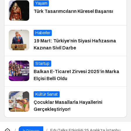
Yaşam
Türk Tasarımcıların Küresel Başarısı
Haberler
19 Mart: Türkiye’nin Siyasi Hafızasına
Kazınan Sivil Darbe
Startup
Balkan E-Ticaret Zirvesi 2025’in Marka
Elçisi Belli Oldu
Kültür Sanat
Çocuklar Masallarla Hayallerini
Gerçekleştiriyor!
EduTalks Etkinliği 25 Aralık’ta İstanbul
İş Dünyası