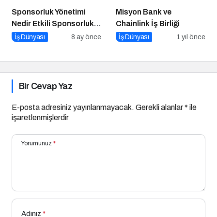
Sponsorluk Yönetimi
Misyon Bank ve
Nedir Etkili Sponsorluk
Chainlink İş Birliği
Yönetimi İçin 10 Altın
İş Dünyası
8 ay önce
İş Dünyası
1 yıl önce
İpucu
Bir Cevap Yaz
E-posta adresiniz yayınlanmayacak.
Gerekli alanlar
*
ile
işaretlenmişlerdir
Yorumunuz
*
Adınız
*