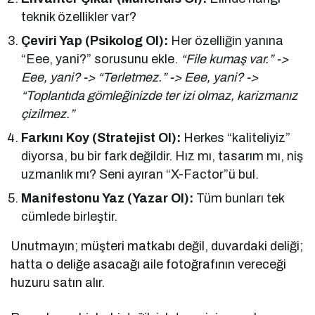
teknik özellikler var?
Çeviri Yap (Psikolog Ol):
Her özelliğin yanına
“Eee, yani?” sorusunu ekle.
“File kumaş var.” ->
Eee, yani? -> “Terletmez.” -> Eee, yani? ->
“Toplantıda gömleğinizde ter izi olmaz, karizmanız
çizilmez.”
Farkını Koy (Stratejist Ol):
Herkes “kaliteliyiz”
diyorsa, bu bir fark değildir. Hız mı, tasarım mı, niş
uzmanlık mı? Seni ayıran “X-Factor”ü bul.
Manifestonu Yaz (Yazar Ol):
Tüm bunları tek
cümlede birleştir.
Unutmayın; müşteri matkabı değil, duvardaki deliği;
hatta o deliğe asacağı aile fotoğrafının vereceği
huzuru satın alır.