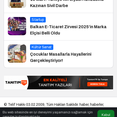
Kazınan Sivil Darbe
Startup
Balkan E-Ticaret Zirvesi 2025’in Marka
Elçisi Belli Oldu
Kültür Sanat
Çocuklar Masallarla Hayallerini
Gerçekleştiriyor!
© Telif Hakkı 03.02.2009, Tüm Hakları Saklıdır.
haber
,
haberler
,
gezilecek yerler
,
en iyiler listesi
,
bihaber
,
startup
,
sağlıklı
,
eshaber
,
Bu web sitesinde en iyi deneyimi yaşamanızı sağlamak için
kadın
,
habertr
Kabul
çerezler kullanılmaktadır.