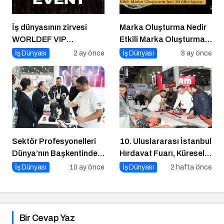
İş dünyasının zirvesi
Marka Oluşturma Nedir
WORLDEF VIP
Etkili Marka Oluşturma
Connect’te buluştu
için 10 Altın İpucu
İş Dünyası
2 ay önce
İş Dünyası
8 ay önce
Sektör Profesyonelleri
10. Uluslararası İstanbul
Dünya’nın Başkentinde
Hırdavat Fuarı, Küresel
Buluşacak!
Ticaretin Yeni Merkezi
İş Dünyası
10 ay önce
İş Dünyası
2 hafta önce
Olmaya Hazırlanıyor
Bir Cevap Yaz