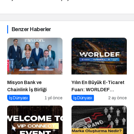
Benzer Haberler
Misyon Bank ve
Yılın En Büyük E-Ticaret
Chainlink İş Birliği
Fuarı: WORLDEF
Istanbul 2026
İş Dünyası
1 yıl önce
İş Dünyası
2 ay önce