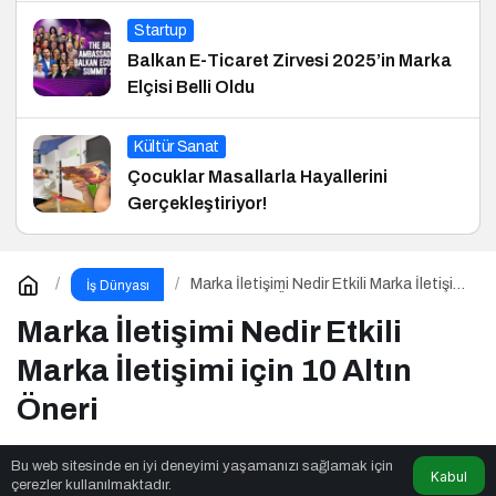
Startup
Balkan E-Ticaret Zirvesi 2025’in Marka
Elçisi Belli Oldu
Kültür Sanat
Çocuklar Masallarla Hayallerini
Gerçekleştiriyor!
Marka İletişimi Nedir Etkili Marka İletişimi
İş Dünyası
için 10 Altın Öneri
Marka İletişimi Nedir Etkili
Marka İletişimi için 10 Altın
Öneri
Bu web sitesinde en iyi deneyimi yaşamanızı sağlamak için
Kabul
Price Madness
tarafından yayınlandı
çerezler kullanılmaktadır.