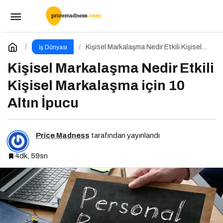
Marka İletişimi Nedir Etkili Marka İletişimi için
10 Altın Öneri
Paylaş
Yorum Yap
Kişisel Markalaşma Nedir Etkili Kişisel
İş Dünyası
Markalaşma için 10 Altın İpucu
Kişisel Markalaşma Nedir Etkili
Kişisel Markalaşma için 10
Altın İpucu
Price Madness
tarafından yayınlandı
4dk, 59sn