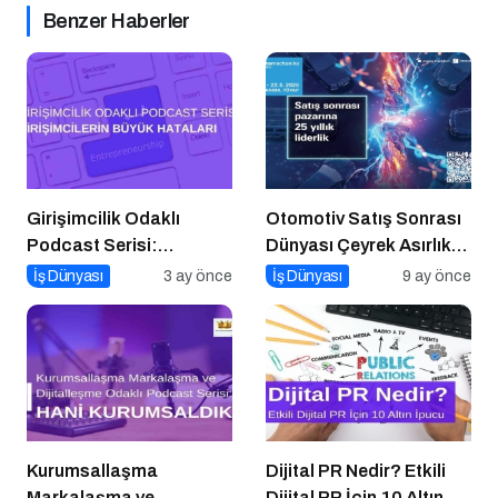
Benzer Haberler
Girişimcilik Odaklı
Otomotiv Satış Sonrası
Podcast Serisi:
Dünyası Çeyrek Asırlık
Girişimcilerin Büyük
Zirve İçin İstanbul’da
İş Dünyası
3 ay önce
İş Dünyası
9 ay önce
Hataları
Buluşuyor
Kurumsallaşma
Dijital PR Nedir? Etkili
Markalaşma ve
Dijital PR İçin 10 Altın