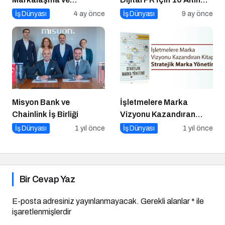
Dijitalleşme Odaklı
İpucu
İş Dünyası
4 ay önce
İş Dünyası
9 ay önce
Podcast Serisi: Hani
Kurumsaldık
Misyon Bank ve
İşletmelere Marka
Chainlink İş Birliği
Vizyonu Kazandıran
Kitap: Stratejik Marka
İş Dünyası
1 yıl önce
İş Dünyası
1 yıl önce
Yönetimi
Bir Cevap Yaz
E-posta adresiniz yayınlanmayacak.
Gerekli alanlar
*
ile
işaretlenmişlerdir