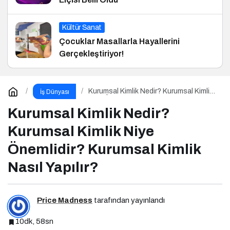
Kültür Sanat
Çocuklar Masallarla Hayallerini
Gerçekleştiriyor!
Kurumsal Kimlik Nedir? Kurumsal Kimlik
İş Dünyası
Niye Önemlidir? Kurumsal Kimlik Nasıl
Yapılır?
Kurumsal Kimlik Nedir?
Kurumsal Kimlik Niye
Önemlidir? Kurumsal Kimlik
Nasıl Yapılır?
Price Madness
tarafından yayınlandı
10dk, 58sn