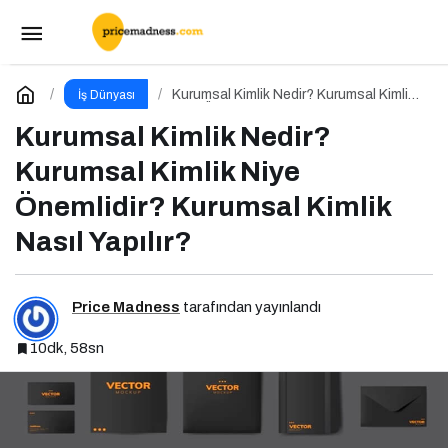
Ege Bölgesi Narenciye Rekoltesinde Sert
Düşüş: Üretim Yüzde 34 Azaldı
Paylaş
Yorum Yap
Kurumsal Kimlik Nedir? Kurumsal Kimlik
İş Dünyası
Niye Önemlidir? Kurumsal Kimlik Nasıl
Yapılır?
Kurumsal Kimlik Nedir?
Kurumsal Kimlik Niye
Önemlidir? Kurumsal Kimlik
Nasıl Yapılır?
Price Madness
tarafından yayınlandı
10dk, 58sn