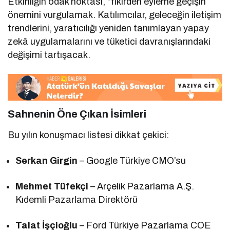
Etkinliğin odak noktası, “fikirden eyleme geçişin”
önemini vurgulamak. Katılımcılar, geleceğin iletişim
trendlerini, yaratıcılığı yeniden tanımlayan yapay
zekâ uygulamalarını ve tüketici davranışlarındaki
değişimi tartışacak.
Sahnenin Öne Çıkan İsimleri
Bu yılın konuşmacı listesi dikkat çekici:
Serkan Girgin
– Google Türkiye CMO’su
Mehmet Tüfekçi
– Arçelik Pazarlama A.Ş.
Kıdemli Pazarlama Direktörü
Talat İşçioğlu
– Ford Türkiye Pazarlama COE