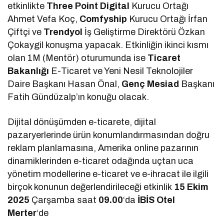
etkinlikte
Three Point Digital
Kurucu Ortağı
Ahmet Vefa Koç,
Comfyship
Kurucu Ortağı İrfan
Çiftçi ve
Trendyol
İş Geliştirme Direktörü Özkan
Çokaygil konuşma yapacak. Etkinliğin ikinci kısmı
olan 1M (Mentör) oturumunda ise
Ticaret
Bakanlığı
E-Ticaret ve Yeni Nesil Teknolojiler
Daire Başkanı Hasan Önal,
Genç Mesiad
Başkanı
Fatih Gündüzalp’ın konuğu olacak.
Dijital dönüşümden e-ticarete, dijital
pazaryerlerinde ürün konumlandırmasından doğru
reklam planlamasına, Amerika online pazarının
dinamiklerinden e-ticaret odağında uçtan uca
yönetim modellerine e-ticaret ve e-ihracat ile ilgili
birçok konunun değerlendirileceği etkinlik
15 Ekim
2025
Çarşamba saat
09.00
‘da
İBİS Otel
Merter
‘de