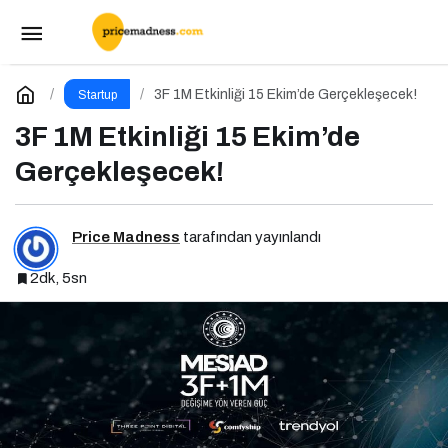
Pazarlama Dünyasının Devleri Meetup Istanbul
2025’te Buluşuyor
Paylaş
Yorum Yap
3F 1M Etkinliği 15 Ekim’de Gerçekleşecek!
Startup
3F 1M Etkinliği 15 Ekim’de
Gerçekleşecek!
Price Madness
tarafından yayınlandı
2dk, 5sn