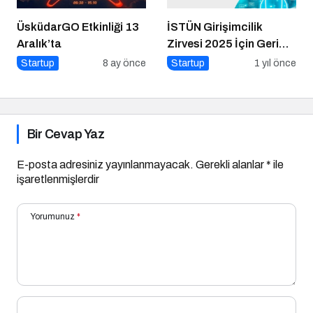
ÜsküdarGO Etkinliği 13
İSTÜN Girişimcilik
Aralık’ta
Zirvesi 2025 İçin Geri
Sayım
Startup
8 ay önce
Startup
1 yıl önce
Bir Cevap Yaz
E-posta adresiniz yayınlanmayacak.
Gerekli alanlar
*
ile
işaretlenmişlerdir
Yorumunuz
*