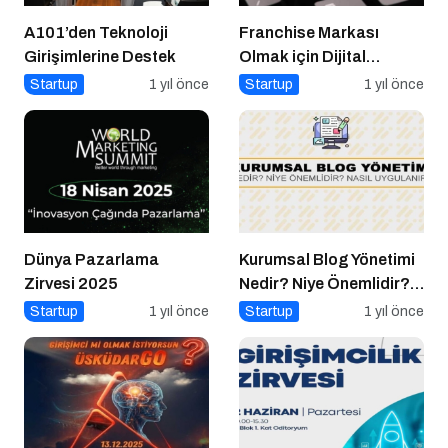
A101’den Teknoloji
Franchise Markası
Girişimlerine Destek
Olmak için Dijital
Markalaşma Şart
Startup
1 yıl önce
Startup
1 yıl önce
Dünya Pazarlama
Kurumsal Blog Yönetimi
Zirvesi 2025
Nedir? Niye Önemlidir?
Kurumsal Blog Yönetimi
Startup
1 yıl önce
Startup
1 yıl önce
Nasıl Yapılır?