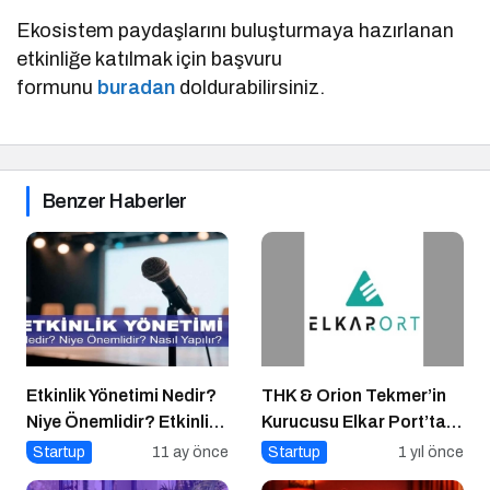
Ekosistem paydaşlarını buluşturmaya hazırlanan
etkinliğe katılmak için başvuru
formunu
buradan
doldurabilirsiniz.
Benzer Haberler
Etkinlik Yönetimi Nedir?
THK & Orion Tekmer’in
Niye Önemlidir? Etkinlik
Kurucusu Elkar Port’tan
Yönetimi Nasıl Yapılır?
Savunma Sanayii
Startup
11 ay önce
Startup
1 yıl önce
Atılımı: AET