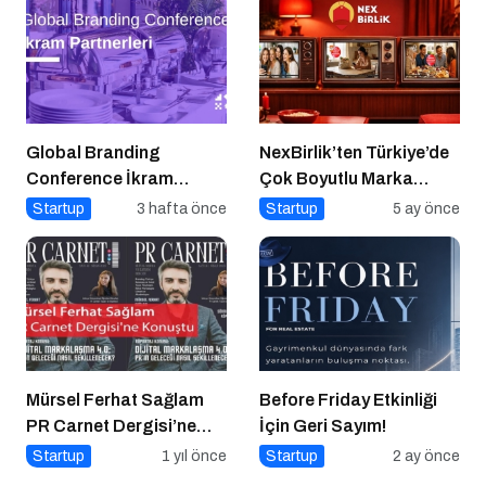
Electronics’e Stratejik
Yatırım
Global Branding
NexBirlik’ten Türkiye’de
Conference İkram
Çok Boyutlu Marka
Partnerleri: Katılımcı
Hamlesi
Startup
3 hafta önce
Startup
5 ay önce
Deneyiminin
Gastronomik Mimarisi
Mürsel Ferhat Sağlam
Before Friday Etkinliği
PR Carnet Dergisi’ne
İçin Geri Sayım!
Konuştu
Startup
1 yıl önce
Startup
2 ay önce