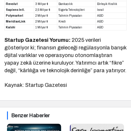
Revolut
3 Milyar $
Bankacılık
Birleşik Krallık
Sapiens Intl.
2,5 Milyar $
Sigorta Teknolojileri
İsrail
Polymarket
2 Milyar $
Tahmin Piyasaları
ABD
MeridianLink
2 Milyar $
Kredi
ABD
Kalshi
1 Milyar $
Tahmin Piyasaları
ABD
Startup Gazetesi Yorumu:
2025 verileri
gösteriyor ki; finansın geleceği regülasyonla barışık
dijital varlıklar ve operasyonu otonomlaştıran
yapay zekâ üzerine kuruluyor. Yatırımcı artık “fikre”
değil, “kârlılığa ve teknolojik derinliğe” para yatırıyor.
Kaynak: Startup Gazetesi
Benzer Haberler