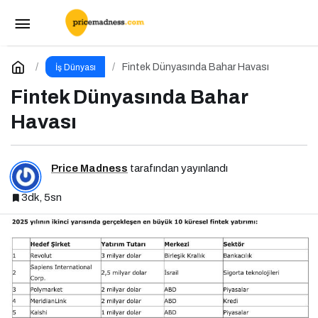
GenZ Talks: “Change the Game” – Geleceği
Tasarlayanlar Sahne Alıyor!
Paylaş
Yorum Yap
Fintek Dünyasında Bahar Havası
İş Dünyası
Fintek Dünyasında Bahar
Havası
Price Madness
tarafından yayınlandı
3dk, 5sn