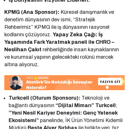
KPMG (Ana Sponsor):
Küresel danışmanlık ve
denetim dünyasının dev ismi, “Stratejik
Rehberimiz” KPMG ile iş dünyasının rasyonel
kodlarını çözüyoruz.
Yapay Zeka Çağı: İş
Yaşamında Fark Yaratmak paneli ile CHRO –
Neslihan Çakıt
rehberliğinde insan kaynaklarının
ve kurumsal yapının gelecekteki rolünü mercek
altına alıyoruz.
Turkcell (Oturum Sponsoru):
Teknoloji ve
bağlantı dünyasının
“Dijital Mimarı” Turkcell
;
”Yeni Nesil Kariyer Deneyimi: Genç Yetenek
Ekosistemi”
panelinde, İK Ürün Yönetimi Kıdemli
Müdürü
Beste Alver Sırlıbaş
ile birlikte veri, hız