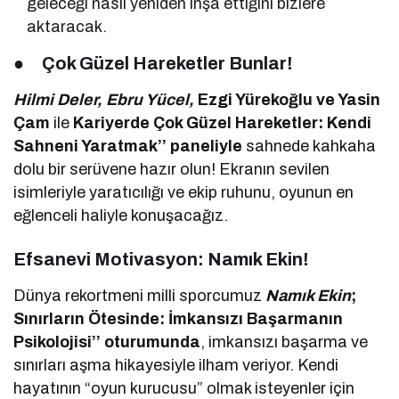
geleceği nasıl yeniden inşa ettiğini bizlere
aktaracak.
●
Çok Güzel Hareketler Bunlar!
Hilmi Deler, Ebru Yücel,
Ezgi Yürekoğlu ve Yasin
Çam
ile
Kariyerde Çok Güzel Hareketler: Kendi
Sahneni Yaratmak’’ paneliyle
sahnede kahkaha
dolu bir serüvene hazır olun! Ekranın sevilen
isimleriyle yaratıcılığı ve ekip ruhunu, oyunun en
eğlenceli haliyle konuşacağız.
Efsanevi Motivasyon: Namık Ekin!
Dünya rekortmeni milli sporcumuz
Namık Ekin
;
Sınırların Ötesinde: İmkansızı Başarmanın
Psikolojisi’’ oturumunda
, imkansızı başarma ve
sınırları aşma hikayesiyle ilham veriyor. Kendi
hayatının “oyun kurucusu” olmak isteyenler için