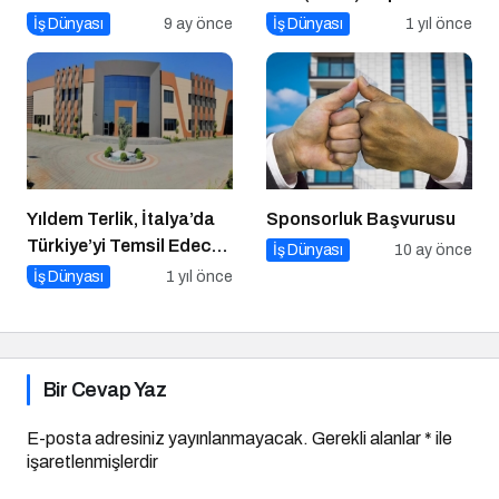
Standartlar Belirliyor
Yayımlandı!
İş Dünyası
9 ay önce
İş Dünyası
1 yıl önce
Yıldem Terlik, İtalya’da
Sponsorluk Başvurusu
Türkiye’yi Temsil Edecek
İş Dünyası
10 ay önce
Gaziantepli yerli üretici,
İş Dünyası
1 yıl önce
Avrupa’nın en prestijli
fuarında boy
gösterecek
Bir Cevap Yaz
E-posta adresiniz yayınlanmayacak.
Gerekli alanlar
*
ile
işaretlenmişlerdir