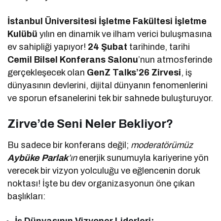
İstanbul Üniversitesi İşletme Fakültesi İşletme
Kulübü
yılın en dinamik ve ilham verici buluşmasına
ev sahipliği yapıyor!
24 Şubat
tarihinde, tarihi
Cemil Bilsel Konferans Salonu
’nun atmosferinde
gerçekleşecek olan
GenZ Talks’26 Zirvesi
, iş
dünyasının devlerini, dijital dünyanın fenomenlerini
ve sporun efsanelerini tek bir sahnede buluşturuyor.
Zirve’de Seni Neler Bekliyor?
Bu sadece bir konferans değil;
moderatörümüz
Aybüke Parlak
’ın
enerjik sunumuyla kariyerine yön
verecek bir vizyon yolculuğu ve eğlencenin doruk
noktası! İşte bu dev organizasyonun öne çıkan
başlıkları:
İş Dünyasının Vizyoner Liderleri: