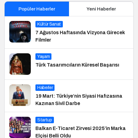
Popüler Haberler
Yeni Haberler
Kültür Sanat
7 Ağustos Haftasında Vizyona Girecek
Filmler
Yaşam
Türk Tasarımcıların Küresel Başarısı
Haberler
19 Mart: Türkiye’nin Siyasi Hafızasına
Kazınan Sivil Darbe
Startup
Balkan E-Ticaret Zirvesi 2025’in Marka
Elçisi Belli Oldu