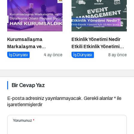
Kurumsallaşma
Etkinlik Yönetimi Nedir
Markalaşma ve
Etkili Etkinlik Yönetimi
Dijitalleşme Odaklı
İçin 10 Altın İpucu
İş Dünyası
4 ay önce
İş Dünyası
8 ay önce
Podcast Serisi: Hani
Kurumsaldık
Bir Cevap Yaz
E-posta adresiniz yayınlanmayacak.
Gerekli alanlar
*
ile
işaretlenmişlerdir
Yorumunuz
*