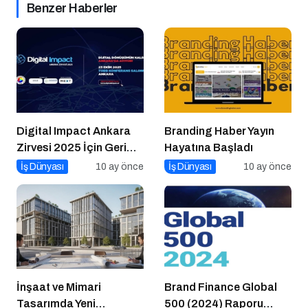
Benzer Haberler
Digital Impact Ankara
Branding Haber Yayın
Zirvesi 2025 İçin Geri
Hayatına Başladı
Sayım!
İş Dünyası
10 ay önce
İş Dünyası
10 ay önce
İnşaat ve Mimari
Brand Finance Global
Tasarımda Yeni
500 (2024) Raporu