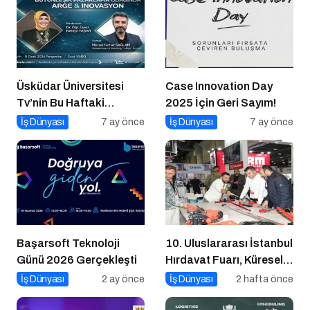
Üsküdar Üniversitesi
Case Innovation Day
Tv’nin Bu Haftaki
2025 İçin Geri Sayım!
Konuğu Mürsel Ferhat
İş Dünyası
7 ay önce
İş Dünyası
7 ay önce
Sağlam Oluyor
Başarsoft Teknoloji
10. Uluslararası İstanbul
Günü 2026 Gerçekleşti
Hırdavat Fuarı, Küresel
Ticaretin Yeni Merkezi
İş Dünyası
2 ay önce
İş Dünyası
2 hafta önce
Olmaya Hazırlanıyor