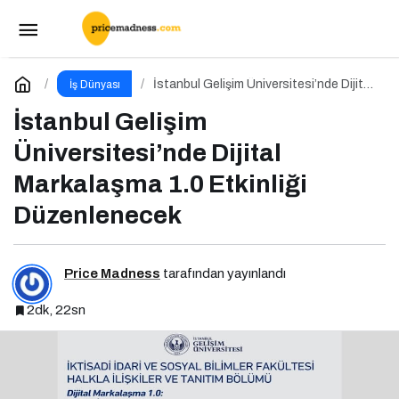
Pazarlama Odaklı Podcast Serisi: Pazarlama
Sohbetleri
Paylaş
Yorum Yap
İstanbul Gelişim Üniversitesi’nde Dijital
İş Dünyası
Markalaşma 1.0 Etkinliği Düzenlenecek
İstanbul Gelişim
Üniversitesi’nde Dijital
Markalaşma 1.0 Etkinliği
Düzenlenecek
Price Madness
tarafından yayınlandı
2dk, 22sn