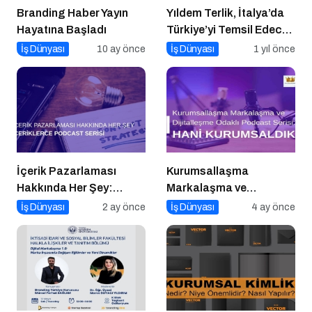
Branding Haber Yayın
Yıldem Terlik, İtalya’da
Hayatına Başladı
Türkiye’yi Temsil Edecek
Gaziantepli yerli üretici,
İş Dünyası
10 ay önce
İş Dünyası
1 yıl önce
Avrupa’nın en prestijli
fuarında boy
gösterecek
İçerik Pazarlaması
Kurumsallaşma
Hakkında Her Şey:
Markalaşma ve
İçeriklerce Podcast
Dijitalleşme Odaklı
İş Dünyası
2 ay önce
İş Dünyası
4 ay önce
Serisi
Podcast Serisi: Hani
Kurumsaldık