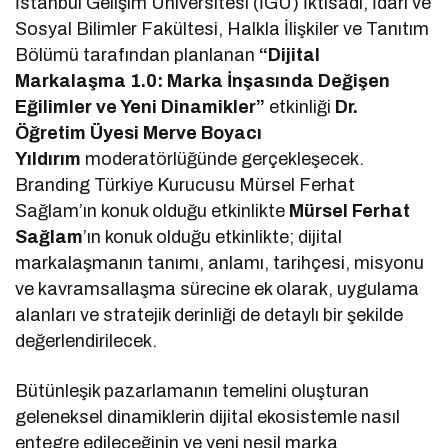
İstanbul Gelişim Üniversitesi (İGÜ) İktisadi, İdari ve
Sosyal Bilimler Fakültesi, Halkla İlişkiler ve Tanıtım
Bölümü tarafından planlanan
“Dijital
Markalaşma 1.0: Marka İnşasında Değişen
Eğilimler ve Yeni Dinamikler”
etkinliği
Dr.
Öğretim Üyesi Merve Boyacı
Yıldırım
moderatörlüğünde gerçekleşecek.
Branding Türkiye Kurucusu Mürsel Ferhat
Sağlam’ın konuk olduğu etkinlikte
Mürsel Ferhat
Sağlam
’ın konuk olduğu etkinlikte; dijital
markalaşmanın tanımı, anlamı, tarihçesi, misyonu
ve kavramsallaşma sürecine ek olarak, uygulama
alanları ve stratejik derinliği de detaylı bir şekilde
değerlendirilecek.
Bütünleşik pazarlamanın temelini oluşturan
geleneksel dinamiklerin dijital ekosistemle nasıl
entegre edileceğinin ve yeni nesil marka