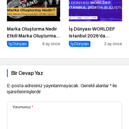
Marka Oluşturma Nedir
İş Dünyası WORLDEF
Etkili Marka Oluşturma
Istanbul 2026’da
için 10 Altın İpucu
Buluştu
İş Dünyası
8 ay önce
İş Dünyası
2 ay önce
Bir Cevap Yaz
E-posta adresiniz yayınlanmayacak.
Gerekli alanlar
*
ile
işaretlenmişlerdir
Yorumunuz
*