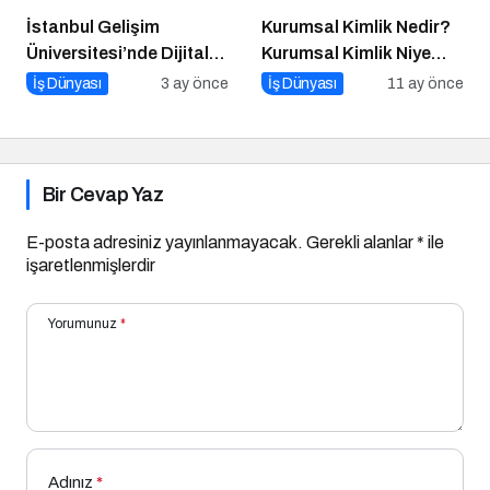
İstanbul Gelişim
Kurumsal Kimlik Nedir?
Üniversitesi’nde Dijital
Kurumsal Kimlik Niye
Markalaşma 1.0 Etkinliği
Önemlidir? Kurumsal
İş Dünyası
3 ay önce
İş Dünyası
11 ay önce
Düzenlenecek
Kimlik Nasıl Yapılır?
Bir Cevap Yaz
E-posta adresiniz yayınlanmayacak.
Gerekli alanlar
*
ile
işaretlenmişlerdir
Yorumunuz
*
Adınız
*