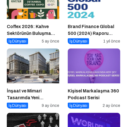
Coffex 2026: Kahve
Brand Finance Global
Sektörünün Buluşma
500 (2024) Raporu
Noktası
Yayımlandı!
İş Dünyası
5 ay önce
İş Dünyası
1 yıl önce
İnşaat ve Mimari
Kişisel Markalaşma 360
Tasarımda Yeni
Podcast Serisi
Standartlar Belirliyor
İş Dünyası
9 ay önce
İş Dünyası
2 ay önce